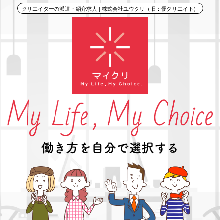
クリエイターの派遣・紹介求人 | 株式会社ユウクリ（旧：優クリエイト）