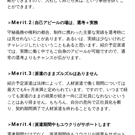
断ができますので、入社してみたら実は…という事態を防ぐこ
とができます。
Merit.2
＞
| 自己アピールの場は、選考＋実務
守秘義務や権利の都合、制作に携わった主要な実績を選考時に
は見せれないことがあります。あるいは、実績は少ないけれど
チャレンジしたいということもあると思います。紹介予定派遣
では、実際に働く中でもご自身のアピールが可能ですので、通
常の選考よりもチャンスが広がります。
Merit.3
＞
| 派遣のままズルズルはありません
紹介予定派遣は法律によって、人材派遣で働く期間については
最大でも6ヶ月未満と定められています。ですので、いつまで経
っても派遣のままの就業が続き一向に正社員になれないという
ことはあり得ません。もちろん、自分の意向で正社員化を断
り、契約期間満了で人材派遣を終わることもできます。
Merit.4
＞
| 派遣期間中もユウクリがサポートします
選考期間だけでなく、派遣期間中もユウクリが就業をサポート