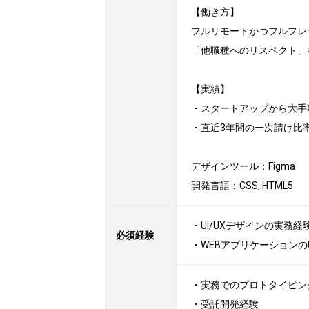
【働き方】

フルリモートかつフルフレッ
「他職種へのリスペクト」
【実績】

・スタートアップから大手事
・直近3年間の一次請け比率
デザインツール：Figma

開発言語：CSS, HTML5
・UI/UXデザインの実務経験
必須経験
・WEBアプリケーションの
・実務でのプロトタイピング
・受託開発経験
