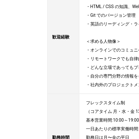
・HTML / CSS の知識、
・Git でのバージョン管理

・英語のリーディング・ラ
歓迎経験
＜求める人物像＞

・オンラインでのコミュニ
・リモートワークでも自律
・どんな立場であってもプ
・自分の専門分野の情報をキ
・社内外のプロジェクトメ
フレックスタイム制

（コアタイム 月・水・金 13:0
基本営業時間:10:00～19:00

一日あたりの標準実働時間:8
勤務時間
勤務日は月〜金の平日
