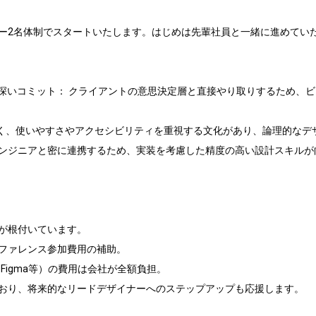
ー2名体制でスタートいたします。はじめは先輩社員と一緒に進めていた
以上の深いコミット： クライアントの意思決定層と直接やり取りするため
なく、使いやすさやアクセシビリティを重視する文化があり、論理的なデザ
いエンジニアと密に連携するため、実装を考慮した精度の高い設計スキルが
が根付いています。

ファレンス参加費用の補助。

Figma等）の費用は会社が全額負担。

おり、将来的なリードデザイナーへのステップアップも応援します。
