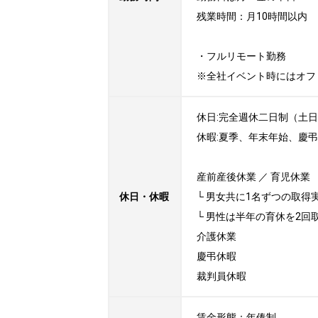
残業時間：月10時間以内

・フルリモート勤務

※全社イベント時にはオフ
休日:完全週休二日制（土日）
休暇:夏季、年末年始、慶弔
産前産後休業 ／ 育児休業

休日・休暇
└ 男女共に1名ずつの取得実
└ 男性は半年の育休を2回
介護休業

慶弔休暇

裁判員休暇
賃金形態：年俸制
