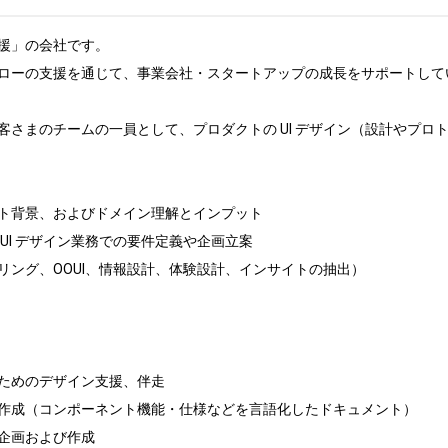
援」の会社です。

ローの支援を通じて、事業会社・スタートアップの成長をサポートしてい
客さまのチームの一員として、プロダクトの UI デザイン（設計やプロ
ト背景、およびドメイン理解とインプット

UI デザイン業務での要件定義や企画立案

ング、OOUI、情報設計、体験設計、インサイトの抽出）

ためのデザイン支援、伴走

作成（コンポーネント機能・仕様などを言語化したドキュメント）

企画および作成
