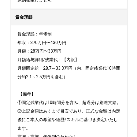
原則発生しません
賃金形態
賃金形態：年俸制

年収：370万円〜430万円

月額：28万円〜33万円

月額給与詳細/残業代：【内訳】

月額固定給：28.7～33.3万円（内、固定残業代10時間
分約2.1～2.5万円を含む）

 【備考】

①固定残業代は10時間分を含み、超過分は別途支給。

②上記金額はあくまで目安であり、正式な金額は内定
後にご本人の希望や経歴/スキルに基づき決定いたし
ます。

賞与：賞与：年俸制のためなし
