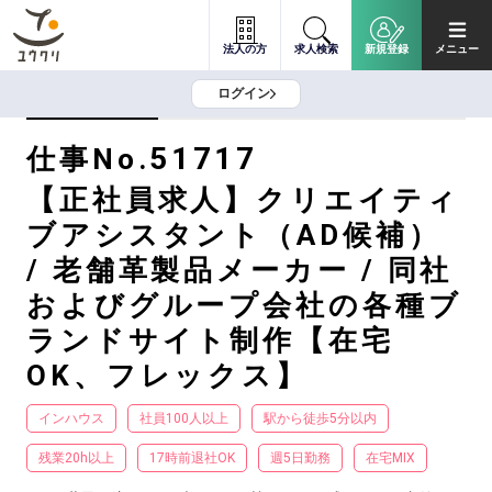
法人の方
求人検索
新規登録
メニュー
ログイン
51717
仕事No.
【正社員求人】クリエイティ
ブアシスタント（AD候補）
/ 老舗革製品メーカー / 同社
およびグループ会社の各種ブ
ランドサイト制作【在宅
OK、フレックス】
インハウス
社員100人以上
駅から徒歩5分以内
残業20h以上
17時前退社OK
週5日勤務
在宅MIX