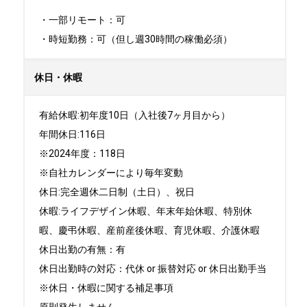
・一部リモート：可

・時短勤務：可（但し週30時間の稼働必須）
休日・休暇
有給休暇:初年度10日（入社後7ヶ月目から）

年間休日:116日

※2024年度：118日

※自社カレンダーにより毎年変動

休日:完全週休二日制（土日）、祝日	

休暇:ライフデザイン休暇、年末年始休暇、特別休
暇、慶弔休暇、産前産後休暇、育児休暇、介護休暇

休日出勤の有無：有

休日出勤時の対応：代休 or 振替対応 or 休日出勤手当

※休日・休暇に関する補足事項
