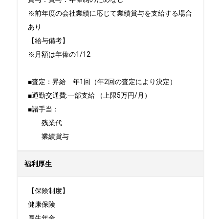
※前年度の会社業績に応じて業績賞与を支給する場合
あり

【給与備考】

※月額は年俸の1/12

■査定：昇給　年1回（年2回の査定により決定）

■通勤交通費:一部支給 （上限5万円/月）

■諸手当：

　　残業代

　　業績賞与
福利厚生
【保険制度】

健康保険

厚生年金
