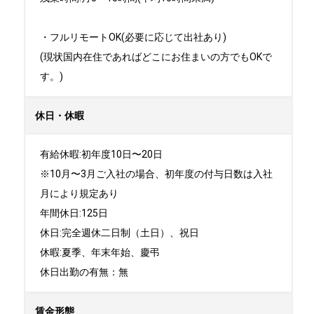
・フルリモートOK(必要に応じて出社あり)

(現状国内在住であればどこにお住まいの方でもOKで
す。)
休日・休暇
有給休暇:初年度10日〜20日

※10月〜3月ご入社の場合、初年度の付与日数は入社
月により規定あり

年間休日:125日

休日:完全週休二日制（土日）、祝日	

休暇:夏季、年末年始、慶弔

休日出勤の有無：無
賃金形態