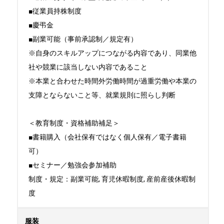
■従業員持株制度

■慶弔金

■副業可能（事前承認制／規定有）

※自身のスキルアップにつながる内容であり、同業他
社や競業に該当しない内容であること

※本業と合わせた時間外労働時間が過重労働や本業の
支障とならないこと等、就業規則に照らし判断

＜教育制度・資格補助補足＞

■書籍購入（会社保有ではなく個人保有／電子書籍
可）

■セミナー／勉強会参加補助

制度・規定：副業可能, 育児休暇制度, 産前産後休暇制
度
服装