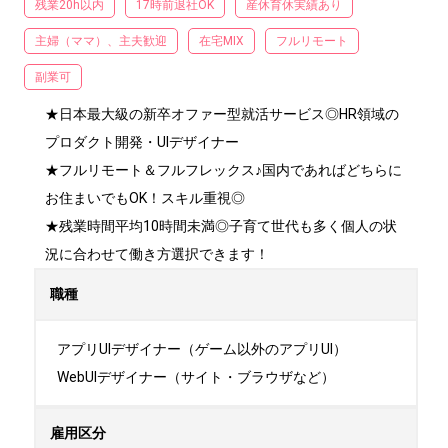
残業20h以内
17時前退社OK
産休育休実績あり
主婦（ママ）、主夫歓迎
在宅MIX
フルリモート
副業可
★日本最大級の新卒オファー型就活サービス◎HR領域の
プロダクト開発・UIデザイナー

★フルリモート＆フルフレックス♪国内であればどちらに
お住まいでもOK！スキル重視◎

★残業時間平均10時間未満◎子育て世代も多く個人の状
況に合わせて働き方選択できます！
職種
アプリUIデザイナー（ゲーム以外のアプリUI）

WebUIデザイナー（サイト・ブラウザなど）
雇用区分