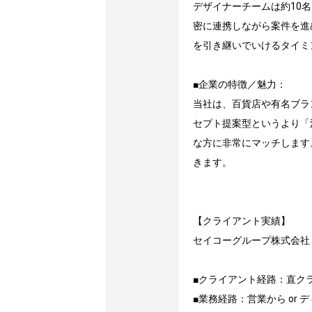
デザイナーチームは約10
密に連携しながら案件を進
を引き継いでいけるタイミ
■企業の特徴／魅力：

当社は、百貨店や有名ブラ
セプト提案型というより「
な方に非常にマッチします
きます。

【クライアント実績】

セイコーグループ株式会社 /
■クライアント経路：直クラ	or 代理店 or 社内
■業務経路：営業から or デ