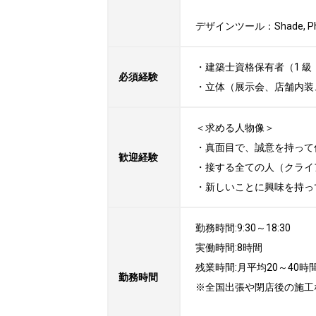
デザインツール：Shade, Photos
・建築士資格保有者（1 級・
必須経験
・立体（展示会、店舗内装
＜求める人物像＞

・真面目で、誠意を持って
歓迎経験
・接する全ての人（クライ
・新しいことに興味を持っ
勤務時間:9:30～18:30

実働時間:8時間

残業時間:月平均20～40時間
勤務時間
※全国出張や閉店後の施工