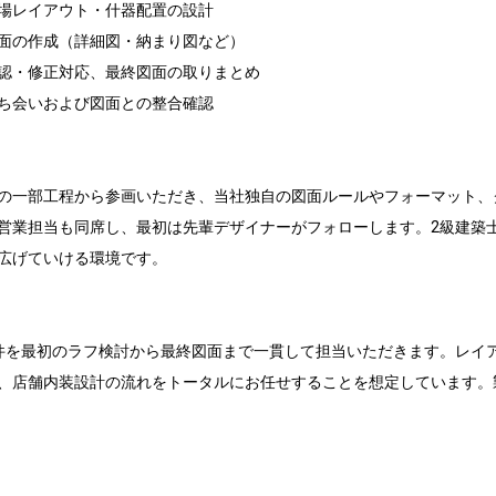
場レイアウト・什器配置の設計

面の作成（詳細図・納まり図など）

認・修正対応、最終図面の取りまとめ

ち会いおよび図面との整合確認

の一部工程から参画いただき、当社独自の図面ルールやフォーマット、
営業担当も同席し、最初は先輩デザイナーがフォローします。2級建築
広げていける環境です。

件を最初のラフ検討から最終図面まで一貫して担当いただきます。レイ
、店舗内装設計の流れをトータルにお任せすることを想定しています。