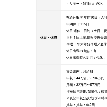
・リモート週1回までOK
有給休暇:初年度10日（入社
年間休日:115日

休日:週休二日制（土日・祝
休日・休暇
※月 1 回土曜:情報交換会議あり
休暇:：年末年始休暇／夏季
休日出勤の有無：有

休日出勤時の対応：代休 
賃金形態：月給制

年収：447万円〜784万円

月額：32万円〜57万円

月額給与詳細/残業代：残業
※表記年収は残業代(20時
賞与：賞与：年2回
