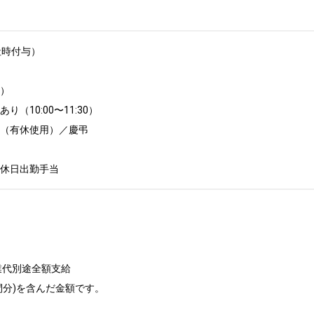
時付与）

）

（10:00〜11:30）	

（有休使用）／慶弔

、休日出勤手当
代別途全額支給

間分)を含んだ金額です。
