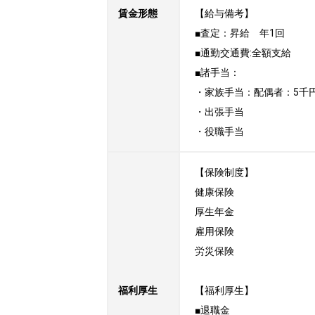
賃金形態
【給与備考】

■査定：昇給　年1回

■通勤交通費:全額支給  

■諸手当：

・家族手当：配偶者：5千円
・出張手当

・役職手当
【保険制度】

健康保険

厚生年金

雇用保険

労災保険

福利厚生
【福利厚生】

■退職金
