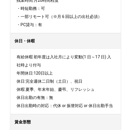
残業時間:月20時間程度

・時短勤務：可

・一部リモート可（※月 6 回以上の出社必須）

・PC貸与：有
休日・休暇
有給休暇:初年度は入社月により変動(1 日～17 日) 入
社時より付与

年間休日:120日以上

休日:完全週休二日制（土日）、祝日	

休暇:夏季、年末年始、慶弔、リフレッシュ

休日出勤の有無：無

休日出勤時の対応：代休 or 振替対応 or 休日出勤手当
賃金形態