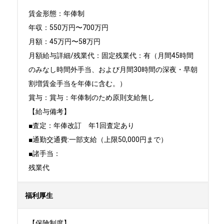
賃金形態：年俸制

年収：550万円〜700万円

月額：45万円〜58万円

月額給与詳細/残業代：固定残業代：有（月間45時間
のみなし時間外手当、および月間30時間の深夜・早朝
割増賃金手当を年俸に含む。）

賞与：賞与：年俸制のため原則支給無し

【給与備考】

■査定：年俸改訂　年1回査定あり

■通勤交通費:一部支給（上限50,000円まで）

■諸手当：

残業代
福利厚生
【保険制度】
