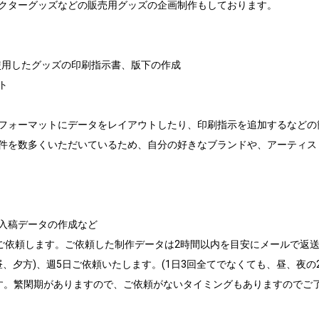
クターグッズなどの販売用グッズの企画制作もしております。

oshopを使用したグッズの印刷指示書、版下の作成



フォーマットにデータをレイアウトしたり、印刷指示を追加するなどの簡
件を数多くいただいているため、自分の好きなブランドや、アーティス
作成など               

頼します。ご依頼した制作データは2時間以内を目安にメールで返送いただきます。  
方)、週5日ご依頼いたします。(1日3回全てでなくても、昼、夜の2回などでも可)  
す。繁閑期がありますので、ご依頼がないタイミングもありますのでご了