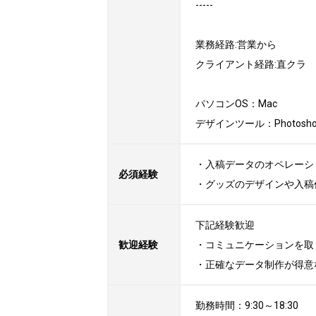
-----

業務経路:営業から　

クライアント経路:直クラ
パソコンOS：Mac

デザインツール：Photoshop, I
・入稿データのオペレーシ
必須経験
・グッズのデザインや入稿
下記経験歓迎

歓迎経験
・コミュニケーションを取
・正確なデータ制作が得意
勤務時間：9:30～18:30
