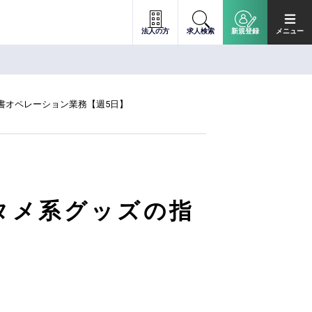
法人の方
求人検索
新規登録
メニュー
書オペレーション業務【週5日】
タメ系グッズの指