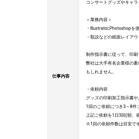
コンサートグッズやキャラ
＜業務内容＞

・Illustrator,Phot
・取説などの紙面レイアウト
制作指示書に従って、印刷
弊社は大手有名企業様の案
もしれません。

仕事内容
・依頼内容

グッズの印刷加工指示書や入稿データの
1回のご依頼につき3～8件ご依
上記ご依頼を1日3回(朝、昼、夕
※1回の依頼件数は目安で