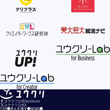
【個人情報の利用目的の公表】
当社は、個人情報を次の利用目的の範囲内で利用すること
を、個人情報の保護に関する法律（個人情報保護法）第21条
第１項及びJISQ15001:2017の附属書A.3.4.2.4に基づき公表し
ます。
＜個人情報の利用目的＞
・当社が取得するお客様の個人情報
１．当社のサービスを提供するため
２．当社のサービスを安心・安全にご利用いただける環境整
備のため
３．当社のサービスの運営・管理のため
４．当社のサービスに関するご案内、お問い合せ等への対応
のため
５．当社、その他当社のサービスについての調査・データ集
積、改善、研究開発のため
６．当社がおすすめする商品・サービスなどのご案内を送
信・送付するため
７．当社とお客様の間での必要な連絡を行うため
ユウクリ公式facebook
８．当社のサービスに関する当社の規約、ポリシー等（以下
ユウクリ公式X
TOP
求人を探す
NEWS
「規約等」といいます。）に違反する行為に対する対応のた