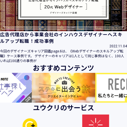
ビス」といいます。）において、お客様が、当社でご利用に
なったサービスの内容、ご利用日時、ご利用回数などのご利
用内容及びご利用履歴に関する情報
【個人情報の取得・収集について】
当社は、以下の方法により、個人情報を取得させていただき
広告代理店から事業会社のインハウスデザイナーへスキ
ます。
ルアップ転職！成功事例
・当社サービスを通じて取得・収集させていただく方法
2022.11.04
今回のデザイナーズキャリア図鑑page.6は、《Webデザイナーのスキルアップ転
当社サービスにおいて、自ら入力された個人情報を、当社は
職》ケース事例です。 デザイナーのキャリアは1人として同じ事例はなく、100人
取得・収集させていただきます。
いれば100通りの事例が
おすすめコンテンツ
・電子メール、郵便、書面、電話等の手段により取得・収集
させていただく方法
当社に対し、電子メール、郵便、書面、電話等の手段によっ
て、ご提供いただいた個人情報を、当社は取得・収集させて
いただきます。
・当社等へアクセスされた際に情報を収集させていただく方
ユウクリのサービス
法
当社サービスをご利用された履歴等を収集させていただきま
す。これらの情報には、利用されるURL、ブラウザや携帯電
話の種類、IPアドレスなどの情報を含みます。