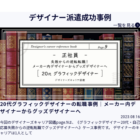
育成等、クリエイティブ領域で独創的なサービスを提供する
クリエイターエージェンシーとして事業を行っており、お客
デザイナー派遣成功事例
様、お取引先関係者の個人情報及び特定個人情報などを、人
一覧を見る
材派遣サービス、人材紹介サービス、請負サービス、その
他、利用者の皆さまの「活躍の場の創造」と「就業の機会の
創出」に利用しています。また、従業者の情報及び特定個人
情報などを従業者管理に利用します。これらから当社にとっ
て個人情報及び特定個人情報の保護が重大な責務であると同
時に、個人情報などの保護を徹底することは企業の社会的責
務と認識しております。そこで、個人情報保護理念と自ら定
めた行動規範に基づき、社会的使命を十分に認識し、本人の
権利の保護、個人情報に関する法規制等を遵守致します。
また、以下に示す方針を具現化するための個人情報保護マネ
ジメントシステムを構築し、最新のＩＴ技術の動向、社会的
要請の変化、経営環境の変動等を常に認識しながら、その継
20代グラフィックデザイナーの転職事例｜メーカー内デ
続的改善に、全社を挙げて取り組むことをここに宣言致しま
ザイナーからグッズデザイナーへ
す。
2023.08.16
当社は、事業の目的に適切な個人情報の取得・利用及び提供
今回のデザイナーズキャリア図鑑page.9は、《グラフィックデザイナー20代・自己
応募失敗からの逆転転職でグッズデザイナーへ》ケース事例です。 デザイナーのキ
を行い、特定された利用目的の達成に必要な範囲を超えた個
ャリアは1人として
人情報の取扱いを行いません。また、そのための措置を講じ