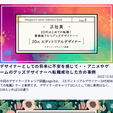
ます。
当社は個人情報の取扱いに関する法令、国が定める指針その
他の規範を遵守致します。
当社は個人情報の漏えい、滅失、き損などのリスクに対して
は、合理的な安全対策を講じて防止する規程、体制を構築
し、継続的に向上させていきます。また、万一の際には速や
かに是正措置を講じます。
当社は個人情報取扱いに関する苦情及び相談に対しては、迅
速かつ誠実に対応致します。
個人情報保護マネジメントシステムは、当社を取り巻く環境
の変化と実情を踏まえ、適時・適切に見直して継続的に改善
をはかっていきます。
デザイナーとしての将来に不安を感じて・・アニメやゲ
個人情報保護方針に関するお問合せ先 兼 個人情報に関する苦
ームのグッズデザイナーへ転職成功した方の事例
情・相談窓口
2022.12.02
株式会社 ユウクリ 個人情報保護管理責任者 安部 洋平
今回のデザイナーズキャリア図鑑page.8は、《エディトリアルデザイナー20代初め
〒151-0073 東京都渋谷区笹塚1-55-7 マルエスファーストビ
ての転職》ケース事例です。 デザイナーのキャリアは1人として同じ事例はなく、
ル 7F
100人いれば100通り
メールアドレス：
info@y-create.co.jp
電話番号：03-6712-7970（土日休日を除く9:00～18:00）