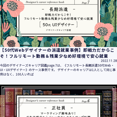
平成16年 2月 1日
平成21年 3月23日 改訂
平成23年 4月 1日 改訂
平成26年 9月10日 改訂
平成27年 6月24日 改訂
平成28年11月 1日 改訂
平成30年 7月 1日 改訂
令和6年 5月 1日 改訂
【50代Webデザイナーの派遣就業事例】即戦力だからこ
令和7年 2月17日 改訂
そ！フルリモート勤務＆残業少なめ好環境で安心就業
2022.11.28
【個人情報】
今回のデザイナーズキャリア図鑑page.7は、《フルリモート長期派遣50代Web・
株式会社ユウクリ（以下「当社」といいます。）が取得する
UI・UXデザイナー》のケース事例です。 デザイナーのキャリアは1人として同じ事
個人情報とは、個人の識別に係る以下の情報をいいます。
例はなく、100人いれば
・住所・氏名・電話番号・電子メールアドレス、クレジット
カード情報、ログインID、パスワード、ニックネーム、IPア
ドレス等において、特定の個人を識別できる情報
（他の情報と照合することができ、それにより特定の個人を
識別することができることとなるものを含みます。）
・当社の運営・提供するサービス（以下総称して「当社サー