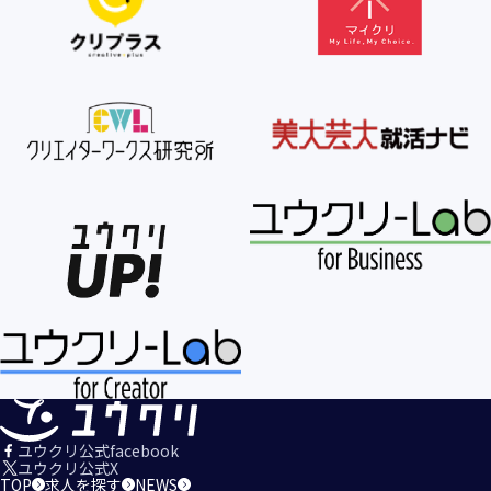
【個人情報の利用目的の公表】
当社は、個人情報を次の利用目的の範囲内で利用すること
を、個人情報の保護に関する法律（個人情報保護法）第21条
第１項及びJISQ15001:2017の附属書A.3.4.2.4に基づき公表し
ます。
＜個人情報の利用目的＞
・当社が取得するお客様の個人情報
１．当社のサービスを提供するため
２．当社のサービスを安心・安全にご利用いただける環境整
備のため
３．当社のサービスの運営・管理のため
４．当社のサービスに関するご案内、お問い合せ等への対応
のため
５．当社、その他当社のサービスについての調査・データ集
積、改善、研究開発のため
６．当社がおすすめする商品・サービスなどのご案内を送
信・送付するため
７．当社とお客様の間での必要な連絡を行うため
ユウクリ公式facebook
８．当社のサービスに関する当社の規約、ポリシー等（以下
ユウクリ公式X
TOP
求人を探す
NEWS
「規約等」といいます。）に違反する行為に対する対応のた