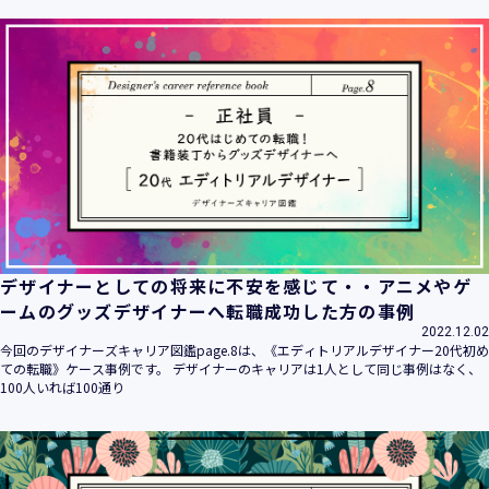
ます。
当社は個人情報の取扱いに関する法令、国が定める指針その
他の規範を遵守致します。
当社は個人情報の漏えい、滅失、き損などのリスクに対して
は、合理的な安全対策を講じて防止する規程、体制を構築
し、継続的に向上させていきます。また、万一の際には速や
かに是正措置を講じます。
当社は個人情報取扱いに関する苦情及び相談に対しては、迅
速かつ誠実に対応致します。
個人情報保護マネジメントシステムは、当社を取り巻く環境
の変化と実情を踏まえ、適時・適切に見直して継続的に改善
をはかっていきます。
デザイナーとしての将来に不安を感じて・・アニメやゲ
個人情報保護方針に関するお問合せ先 兼 個人情報に関する苦
ームのグッズデザイナーへ転職成功した方の事例
情・相談窓口
2022.12.02
株式会社 ユウクリ 個人情報保護管理責任者 安部 洋平
今回のデザイナーズキャリア図鑑page.8は、《エディトリアルデザイナー20代初め
〒151-0073 東京都渋谷区笹塚1-55-7 マルエスファーストビ
ての転職》ケース事例です。 デザイナーのキャリアは1人として同じ事例はなく、
ル 7F
100人いれば100通り
メールアドレス：
info@y-create.co.jp
電話番号：03-6712-7970（土日休日を除く9:00～18:00）