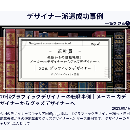
育成等、クリエイティブ領域で独創的なサービスを提供する
クリエイターエージェンシーとして事業を行っており、お客
デザイナー派遣成功事例
様、お取引先関係者の個人情報及び特定個人情報などを、人
一覧を見る
材派遣サービス、人材紹介サービス、請負サービス、その
他、利用者の皆さまの「活躍の場の創造」と「就業の機会の
創出」に利用しています。また、従業者の情報及び特定個人
情報などを従業者管理に利用します。これらから当社にとっ
て個人情報及び特定個人情報の保護が重大な責務であると同
時に、個人情報などの保護を徹底することは企業の社会的責
務と認識しております。そこで、個人情報保護理念と自ら定
めた行動規範に基づき、社会的使命を十分に認識し、本人の
権利の保護、個人情報に関する法規制等を遵守致します。
また、以下に示す方針を具現化するための個人情報保護マネ
ジメントシステムを構築し、最新のＩＴ技術の動向、社会的
要請の変化、経営環境の変動等を常に認識しながら、その継
20代グラフィックデザイナーの転職事例｜メーカー内デ
続的改善に、全社を挙げて取り組むことをここに宣言致しま
ザイナーからグッズデザイナーへ
す。
2023.08.16
当社は、事業の目的に適切な個人情報の取得・利用及び提供
今回のデザイナーズキャリア図鑑page.9は、《グラフィックデザイナー20代・自己
応募失敗からの逆転転職でグッズデザイナーへ》ケース事例です。 デザイナーのキ
を行い、特定された利用目的の達成に必要な範囲を超えた個
ャリアは1人として
人情報の取扱いを行いません。また、そのための措置を講じ