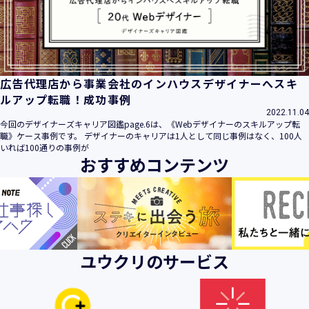
ビス」といいます。）において、お客様が、当社でご利用に
なったサービスの内容、ご利用日時、ご利用回数などのご利
用内容及びご利用履歴に関する情報
【個人情報の取得・収集について】
当社は、以下の方法により、個人情報を取得させていただき
広告代理店から事業会社のインハウスデザイナーへスキ
ます。
ルアップ転職！成功事例
・当社サービスを通じて取得・収集させていただく方法
2022.11.04
今回のデザイナーズキャリア図鑑page.6は、《Webデザイナーのスキルアップ転
当社サービスにおいて、自ら入力された個人情報を、当社は
職》ケース事例です。 デザイナーのキャリアは1人として同じ事例はなく、100人
取得・収集させていただきます。
いれば100通りの事例が
おすすめコンテンツ
・電子メール、郵便、書面、電話等の手段により取得・収集
させていただく方法
当社に対し、電子メール、郵便、書面、電話等の手段によっ
て、ご提供いただいた個人情報を、当社は取得・収集させて
いただきます。
・当社等へアクセスされた際に情報を収集させていただく方
ユウクリのサービス
法
当社サービスをご利用された履歴等を収集させていただきま
す。これらの情報には、利用されるURL、ブラウザや携帯電
話の種類、IPアドレスなどの情報を含みます。