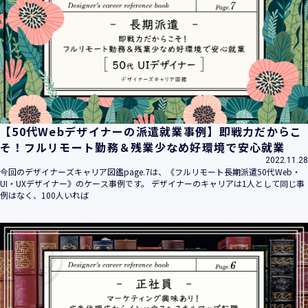
平成16年 2月 1日
平成21年 3月23日 改訂
平成23年 4月 1日 改訂
平成26年 9月10日 改訂
平成27年 6月24日 改訂
平成28年11月 1日 改訂
平成30年 7月 1日 改訂
令和6年 5月 1日 改訂
【50代Webデザイナーの派遣就業事例】即戦力だからこ
令和7年 2月17日 改訂
そ！フルリモート勤務＆残業少なめ好環境で安心就業
2022.11.28
【個人情報】
今回のデザイナーズキャリア図鑑page.7は、《フルリモート長期派遣50代Web・
株式会社ユウクリ（以下「当社」といいます。）が取得する
UI・UXデザイナー》のケース事例です。 デザイナーのキャリアは1人として同じ事
個人情報とは、個人の識別に係る以下の情報をいいます。
例はなく、100人いれば
・住所・氏名・電話番号・電子メールアドレス、クレジット
カード情報、ログインID、パスワード、ニックネーム、IPア
ドレス等において、特定の個人を識別できる情報
（他の情報と照合することができ、それにより特定の個人を
識別することができることとなるものを含みます。）
・当社の運営・提供するサービス（以下総称して「当社サー