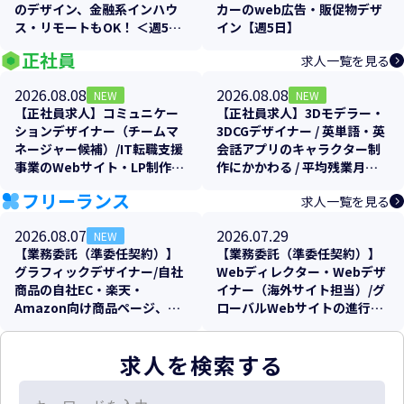
のデザイン、金融系インハウ
カーのweb広告・販促物デザ
ス・リモートもOK！ ＜週5日
イン【週5日】
＞【残業少なめ！】
正社員
求人一覧を見る
2026.08.08
2026.08.08
NEW
NEW
【正社員求人】コミュニケー
【正社員求人】3Dモデラー・
ションデザイナー（チームマ
3DCGデザイナー / 英単語・英
ネージャー候補）/IT転職支援
会話アプリのキャラクター制
事業のWebサイト・LP制作/
作にかかわる / 平均残業月
年間休日125日・土日祝休み・
10〜20h・フレックス制
フリーランス
求人一覧を見る
週2リモート可
2026.08.07
2026.07.29
NEW
【業務委託（準委任契約）】
【業務委託（準委任契約）】
グラフィックデザイナー/自社
Webディレクター・Webデザ
商品の自社EC・楽天・
イナー（海外サイト担当）/グ
Amazon向け商品ページ、各
ローバルWebサイトの進行管
販促物のクリエイティブ制作
理およびローカライズ支援
支援
求人を検索する