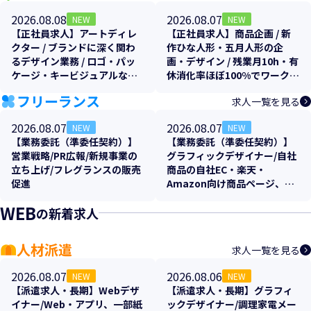
2026.08.08
2026.08.07
NEW
NEW
【正社員求人】アートディレ
【正社員求人】商品企画 / 新
クター / ブランドに深く関わ
作ひな人形・五月人形の企
るデザイン業務 / ロゴ・パッ
画・デザイン / 残業月10h・有
ケージ・キービジュアルなど
休消化率ほぼ100%でワークラ
トータルプロデュース！土日
イフバランス抜群
フリーランス
求人一覧を見る
祝休み
2026.08.07
2026.08.07
NEW
NEW
【業務委託（準委任契約）】
【業務委託（準委任契約）】
営業戦略/PR広報/新規事業の
グラフィックデザイナー/自社
立ち上げ/フレグランスの販売
商品の自社EC・楽天・
促進
Amazon向け商品ページ、各
販促物のクリエイティブ制作
WEB
の新着求人
支援
人材派遣
求人一覧を見る
2026.08.07
2026.08.06
NEW
NEW
【派遣求人・長期】Webデザ
【派遣求人・長期】グラフィ
イナー/Web・アプリ、一部紙
ックデザイナー/調理家電メー