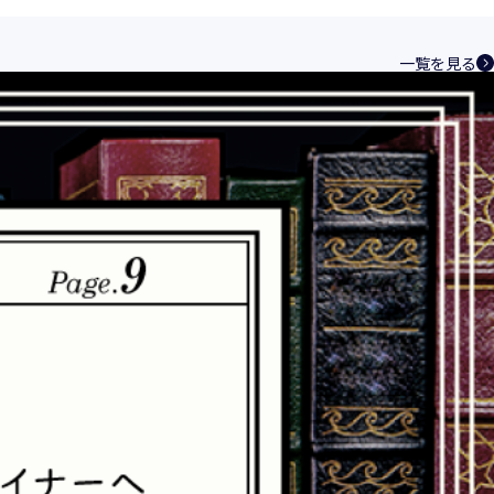
ントシステムを構築し、最新のＩＴ技術の動
その継続的改善に、全社を挙げて取り組むこ
一覧を見る
い、特定された利用目的の達成に必要な範囲
を講じます。
規範を遵守致します。
合理的な安全対策を講じて防止する規程、体
速やかに是正措置を講じます。
つ誠実に対応致します。
化と実情を踏まえ、適時・適切に見直して継
相談窓口