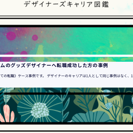
１．当社のサービスを提供するため
２．当社のサービスを安心・安全にご利用いただける環境整備の
３．当社のサービスの運営・管理のため
４．当社のサービスに関するご案内、お問い合せ等への対応のた
５．当社、その他当社のサービスについての調査・データ集積、
６．当社がおすすめする商品・サービスなどのご案内を送信・送
７．当社とお客様の間での必要な連絡を行うため
８．当社のサービスに関する当社の規約、ポリシー等（以下「規
る対応のため
ームのグッズデザイナーへ転職成功した方の事例
９．当社のサービスに関する規約等の変更などを通知するため
10．その他当社とお客様との間で同意した目的のため
めての転職》ケース事例です。 デザイナーのキャリアは1人として同じ事例はなく、10
11．当社からのお知らせ、セミナー情報の配信、当社グループ会
が取り扱う商品・サービスに関するご案内や資料の送付のため
12．上記 １ から １１に附随する目的のため
・登録者情報
1．登録者に対する各種人材サービスの提供（求人情報の提供を含
2．登録者に対する「活躍の場の創造」と「就業の機会の創出」目
3．登録者に対するサービスにおける個人認証のため