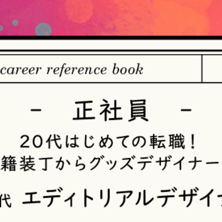
【個人情報の取得・収集について】
当社は、以下の方法により、個人情報を取得させていただきます
・当社サービスを通じて取得・収集させていただく方法
当社サービスにおいて、自ら入力された個人情報を、当社は取得
・電子メール、郵便、書面、電話等の手段により取得・収集させ
当社に対し、電子メール、郵便、書面、電話等の手段によって、
収集させていただきます。
・当社等へアクセスされた際に情報を収集させていただく方法
当社サービスをご利用された履歴等を収集させていただきます。こ
ザや携帯電話の種類、IPアドレスなどの情報を含みます。
【個人情報の利用目的の公表】
当社は、個人情報を次の利用目的の範囲内で利用することを、個
法）第21条第１項及びJISQ15001:2017の附属書A.3.4.2.4に基
＜個人情報の利用目的＞
・当社が取得するお客様の個人情報