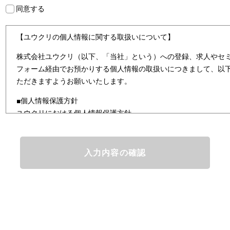
同意する
【ユウクリの個人情報に関する取扱いについて】
株式会社ユウクリ（以下、「当社」という）への登録、求人やセ
フォーム経由でお預かりする個人情報の取扱いにつきまして、以
ただきますようお願いいたします。
■個人情報保護方針
ユウクリにおける個人情報保護方針
株式会社ユウクリ（以下、「当社」という。）では、「クリエイ
とし、資質のあるクリエイタ－発掘から、活躍の場の提供、成長
なサービスを提供するクリエイターエージェンシーとして事業を
情報及び特定個人情報などを、人材派遣サービス、人材紹介サー
まの「活躍の場の創造」と「就業の機会の創出」に利用していま
どを従業者管理に利用します。これらから当社にとって個人情報
と同時に、個人情報などの保護を徹底することは企業の社会的責
護理念と自ら定めた行動規範に基づき、社会的使命を十分に認識
規制等を遵守致します。