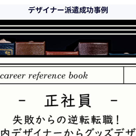
また、以下に示す方針を具現化するための個人情報保護マネジメ
デザイナー派遣成功事例
向、社会的要請の変化、経営環境の変動等を常に認識しながら、
とをここに宣言致します。
当社は、事業の目的に適切な個人情報の取得・利用及び提供を行
を超えた個人情報の取扱いを行いません。また、そのための措置
当社は個人情報の取扱いに関する法令、国が定める指針その他の
当社は個人情報の漏えい、滅失、き損などのリスクに対しては、
制を構築し、継続的に向上させていきます。また、万一の際には
当社は個人情報取扱いに関する苦情及び相談に対しては、迅速か
個人情報保護マネジメントシステムは、当社を取り巻く環境の変
続的に改善をはかっていきます。
個人情報保護方針に関するお問合せ先 兼 個人情報に関する苦情・
株式会社 ユウクリ 個人情報保護管理責任者 安部 洋平
〒151-0073 東京都渋谷区笹塚1-55-7 マルエスファーストビル 7F
メールアドレス：
info@y-create.co.jp
電話番号：03-6712-7970（土日休日を除く9:00～18:00）
平成16年 2月 1日