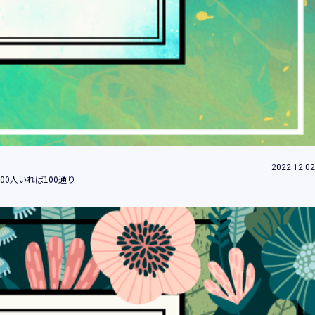
ため
め
改善、研究開発のため
付するため
約等」といいます。）に違反する行為に対す
2022.12.02
0人いれば100通り
社（当社及び当社の関係会社をいいます。）
みます。）のため
的の情報提供のため