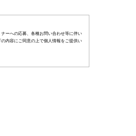
ミナーへの応募、各種お問い合わせ等に伴い
下の内容にご同意の上で個人情報をご提供い
ターが社会を元気にする！」ことを企業理念
支援・育成等、クリエイティブ領域で独創的
行っており、お客様、お取引先関係者の個人
ビス、請負サービス、その他、利用者の皆さ
す。また、従業者の情報及び特定個人情報な
及び特定個人情報の保護が重大な責務である
務と認識しております。そこで、個人情報保
し、本人の権利の保護、個人情報に関する法