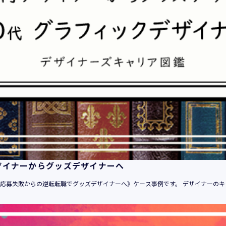
平成21年 3月23日 改訂
平成23年 4月 1日 改訂
平成26年 9月10日 改訂
平成27年 6月24日 改訂
平成28年11月 1日 改訂
平成30年 7月 1日 改訂
令和6年 5月 1日 改訂
令和7年 2月17日 改訂
【個人情報】
株式会社ユウクリ（以下「当社」といいます。）が取得する個人
います。
・住所・氏名・電話番号・電子メールアドレス、クレジットカード
ザイナーからグッズデザイナーへ
ーム、IPアドレス等において、特定の個人を識別できる情報
（他の情報と照合することができ、それにより特定の個人を識別
自己応募失敗からの逆転転職でグッズデザイナーへ》ケース事例です。 デザイナーのキ
す。）
・当社の運営・提供するサービス（以下総称して「当社サービス
でご利用になったサービスの内容、ご利用日時、ご利用回数など