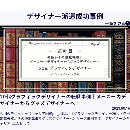
育成等、クリエイティブ領域で独創的なサービスを提供する
クリエイターエージェンシーとして事業を行っており、お客
デザイナー派遣成功事例
様、お取引先関係者の個人情報及び特定個人情報などを、人
一覧を見る
材派遣サービス、人材紹介サービス、請負サービス、その
他、利用者の皆さまの「活躍の場の創造」と「就業の機会の
創出」に利用しています。また、従業者の情報及び特定個人
情報などを従業者管理に利用します。これらから当社にとっ
て個人情報及び特定個人情報の保護が重大な責務であると同
時に、個人情報などの保護を徹底することは企業の社会的責
務と認識しております。そこで、個人情報保護理念と自ら定
めた行動規範に基づき、社会的使命を十分に認識し、本人の
権利の保護、個人情報に関する法規制等を遵守致します。
また、以下に示す方針を具現化するための個人情報保護マネ
ジメントシステムを構築し、最新のＩＴ技術の動向、社会的
要請の変化、経営環境の変動等を常に認識しながら、その継
20代グラフィックデザイナーの転職事例｜メーカー内デ
続的改善に、全社を挙げて取り組むことをここに宣言致しま
ザイナーからグッズデザイナーへ
す。
2023.08.16
当社は、事業の目的に適切な個人情報の取得・利用及び提供
今回のデザイナーズキャリア図鑑page.9は、《グラフィックデザイナー20代・自己
応募失敗からの逆転転職でグッズデザイナーへ》ケース事例です。 デザイナーのキ
を行い、特定された利用目的の達成に必要な範囲を超えた個
ャリアは1人として
人情報の取扱いを行いません。また、そのための措置を講じ