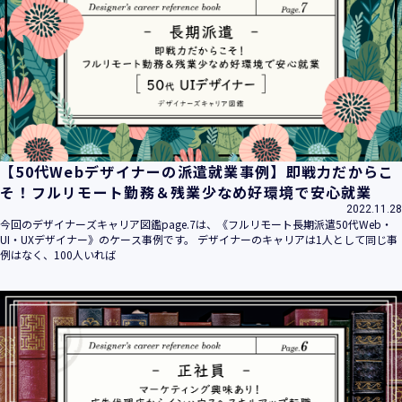
平成16年 2月 1日
平成21年 3月23日 改訂
平成23年 4月 1日 改訂
平成26年 9月10日 改訂
平成27年 6月24日 改訂
平成28年11月 1日 改訂
平成30年 7月 1日 改訂
令和6年 5月 1日 改訂
【50代Webデザイナーの派遣就業事例】即戦力だからこ
令和7年 2月17日 改訂
そ！フルリモート勤務＆残業少なめ好環境で安心就業
2022.11.28
【個人情報】
今回のデザイナーズキャリア図鑑page.7は、《フルリモート長期派遣50代Web・
株式会社ユウクリ（以下「当社」といいます。）が取得する
UI・UXデザイナー》のケース事例です。 デザイナーのキャリアは1人として同じ事
個人情報とは、個人の識別に係る以下の情報をいいます。
例はなく、100人いれば
・住所・氏名・電話番号・電子メールアドレス、クレジット
カード情報、ログインID、パスワード、ニックネーム、IPア
ドレス等において、特定の個人を識別できる情報
（他の情報と照合することができ、それにより特定の個人を
識別することができることとなるものを含みます。）
・当社の運営・提供するサービス（以下総称して「当社サー