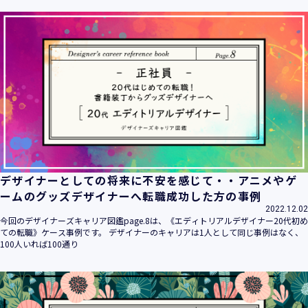
ます。
当社は個人情報の取扱いに関する法令、国が定める指針その
他の規範を遵守致します。
当社は個人情報の漏えい、滅失、き損などのリスクに対して
は、合理的な安全対策を講じて防止する規程、体制を構築
し、継続的に向上させていきます。また、万一の際には速や
かに是正措置を講じます。
当社は個人情報取扱いに関する苦情及び相談に対しては、迅
速かつ誠実に対応致します。
個人情報保護マネジメントシステムは、当社を取り巻く環境
の変化と実情を踏まえ、適時・適切に見直して継続的に改善
をはかっていきます。
デザイナーとしての将来に不安を感じて・・アニメやゲ
個人情報保護方針に関するお問合せ先 兼 個人情報に関する苦
ームのグッズデザイナーへ転職成功した方の事例
情・相談窓口
2022.12.02
株式会社 ユウクリ 個人情報保護管理責任者 安部 洋平
今回のデザイナーズキャリア図鑑page.8は、《エディトリアルデザイナー20代初め
〒151-0073 東京都渋谷区笹塚1-55-7 マルエスファーストビ
ての転職》ケース事例です。 デザイナーのキャリアは1人として同じ事例はなく、
ル 7F
100人いれば100通り
メールアドレス：
info@y-create.co.jp
電話番号：03-6712-7970（土日休日を除く9:00～18:00）