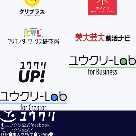
【個人情報の利用目的の公表】
当社は、個人情報を次の利用目的の範囲内で利用すること
を、個人情報の保護に関する法律（個人情報保護法）第21条
第１項及びJISQ15001:2017の附属書A.3.4.2.4に基づき公表し
ます。
＜個人情報の利用目的＞
・当社が取得するお客様の個人情報
１．当社のサービスを提供するため
２．当社のサービスを安心・安全にご利用いただける環境整
備のため
３．当社のサービスの運営・管理のため
４．当社のサービスに関するご案内、お問い合せ等への対応
のため
５．当社、その他当社のサービスについての調査・データ集
積、改善、研究開発のため
６．当社がおすすめする商品・サービスなどのご案内を送
信・送付するため
７．当社とお客様の間での必要な連絡を行うため
ユウクリ公式facebook
８．当社のサービスに関する当社の規約、ポリシー等（以下
ユウクリ公式X
TOP
求人を探す
NEWS
「規約等」といいます。）に違反する行為に対する対応のた