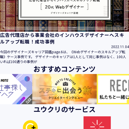
ビス」といいます。）において、お客様が、当社でご利用に
なったサービスの内容、ご利用日時、ご利用回数などのご利
用内容及びご利用履歴に関する情報
【個人情報の取得・収集について】
当社は、以下の方法により、個人情報を取得させていただき
広告代理店から事業会社のインハウスデザイナーへスキ
ます。
ルアップ転職！成功事例
・当社サービスを通じて取得・収集させていただく方法
2022.11.04
今回のデザイナーズキャリア図鑑page.6は、《Webデザイナーのスキルアップ転
当社サービスにおいて、自ら入力された個人情報を、当社は
職》ケース事例です。 デザイナーのキャリアは1人として同じ事例はなく、100人
取得・収集させていただきます。
いれば100通りの事例が
おすすめコンテンツ
・電子メール、郵便、書面、電話等の手段により取得・収集
させていただく方法
当社に対し、電子メール、郵便、書面、電話等の手段によっ
て、ご提供いただいた個人情報を、当社は取得・収集させて
いただきます。
・当社等へアクセスされた際に情報を収集させていただく方
ユウクリのサービス
法
当社サービスをご利用された履歴等を収集させていただきま
す。これらの情報には、利用されるURL、ブラウザや携帯電
話の種類、IPアドレスなどの情報を含みます。