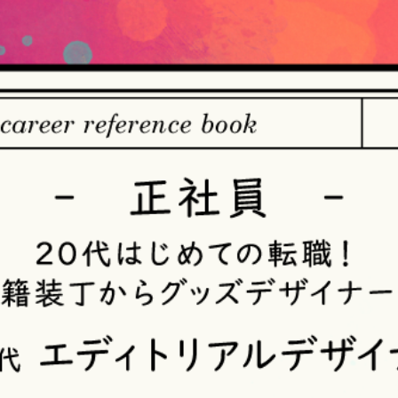
【個人情報の取得・収集について】
当社は、以下の方法により、個人情報を取得させていただきます
・当社サービスを通じて取得・収集させていただく方法
当社サービスにおいて、自ら入力された個人情報を、当社は取得
・電子メール、郵便、書面、電話等の手段により取得・収集させ
当社に対し、電子メール、郵便、書面、電話等の手段によって、
収集させていただきます。
・当社等へアクセスされた際に情報を収集させていただく方法
当社サービスをご利用された履歴等を収集させていただきます。こ
ザや携帯電話の種類、IPアドレスなどの情報を含みます。
【個人情報の利用目的の公表】
当社は、個人情報を次の利用目的の範囲内で利用することを、個
法）第21条第１項及びJISQ15001:2017の附属書A.3.4.2.4に基
＜個人情報の利用目的＞
・当社が取得するお客様の個人情報