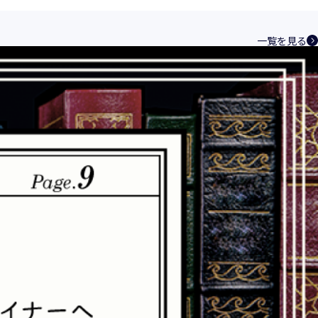
ントシステムを構築し、最新のＩＴ技術の動
その継続的改善に、全社を挙げて取り組むこ
一覧を見る
い、特定された利用目的の達成に必要な範囲
を講じます。
規範を遵守致します。
合理的な安全対策を講じて防止する規程、体
速やかに是正措置を講じます。
つ誠実に対応致します。
化と実情を踏まえ、適時・適切に見直して継
相談窓口