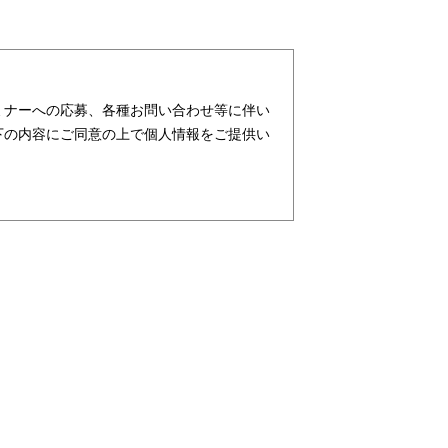
ミナーへの応募、各種お問い合わせ等に伴い
下の内容にご同意の上で個人情報をご提供い
ターが社会を元気にする！」ことを企業理念
支援・育成等、クリエイティブ領域で独創的
行っており、お客様、お取引先関係者の個人
ビス、請負サービス、その他、利用者の皆さ
す。また、従業者の情報及び特定個人情報な
及び特定個人情報の保護が重大な責務である
務と認識しております。そこで、個人情報保
し、本人の権利の保護、個人情報に関する法