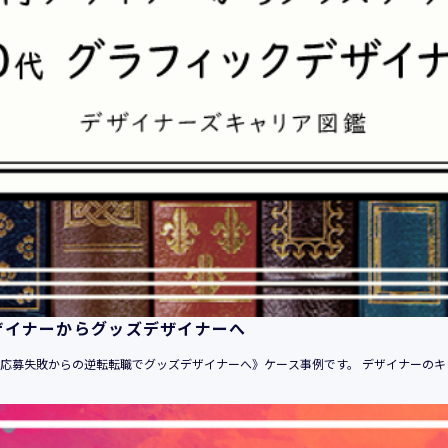
平成21年 3月23日 改訂
平成23年 4月 1日 改訂
平成26年 9月10日 改訂
平成27年 6月24日 改訂
平成28年11月 1日 改訂
平成30年 7月 1日 改訂
令和6年 5月 1日 改訂
令和7年 2月17日 改訂
【個人情報】
株式会社ユウクリ（以下「当社」といいます。）が取得する個人
います。
・住所・氏名・電話番号・電子メールアドレス、クレジットカード
ザイナーからグッズデザイナーへ
ーム、IPアドレス等において、特定の個人を識別できる情報
（他の情報と照合することができ、それにより特定の個人を識別
自己応募失敗からの逆転転職でグッズデザイナーへ》ケース事例です。 デザイナーのキ
す。）
・当社の運営・提供するサービス（以下総称して「当社サービス
でご利用になったサービスの内容、ご利用日時、ご利用回数など