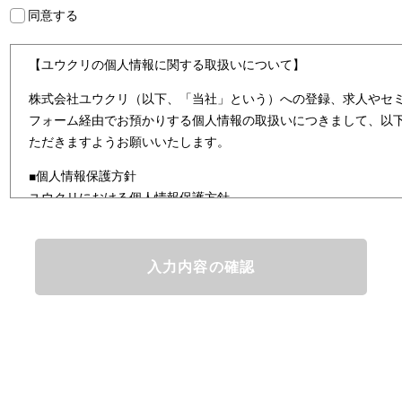
同意する
【ユウクリの個人情報に関する取扱いについて】
株式会社ユウクリ（以下、「当社」という）への登録、求人やセ
フォーム経由でお預かりする個人情報の取扱いにつきまして、以
ただきますようお願いいたします。
■個人情報保護方針
ユウクリにおける個人情報保護方針
株式会社ユウクリ（以下、「当社」という。）では、「クリエイ
とし、資質のあるクリエイタ－発掘から、活躍の場の提供、成長
なサービスを提供するクリエイターエージェンシーとして事業を
情報及び特定個人情報などを、人材派遣サービス、人材紹介サー
まの「活躍の場の創造」と「就業の機会の創出」に利用していま
どを従業者管理に利用します。これらから当社にとって個人情報
と同時に、個人情報などの保護を徹底することは企業の社会的責
護理念と自ら定めた行動規範に基づき、社会的使命を十分に認識
規制等を遵守致します。