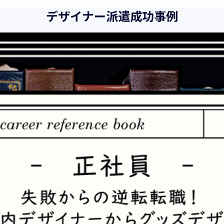
また、以下に示す方針を具現化するための個人情報保護マネジメ
デザイナー派遣成功事例
向、社会的要請の変化、経営環境の変動等を常に認識しながら、
とをここに宣言致します。
当社は、事業の目的に適切な個人情報の取得・利用及び提供を行
を超えた個人情報の取扱いを行いません。また、そのための措置
当社は個人情報の取扱いに関する法令、国が定める指針その他の
当社は個人情報の漏えい、滅失、き損などのリスクに対しては、
制を構築し、継続的に向上させていきます。また、万一の際には
当社は個人情報取扱いに関する苦情及び相談に対しては、迅速か
個人情報保護マネジメントシステムは、当社を取り巻く環境の変
続的に改善をはかっていきます。
個人情報保護方針に関するお問合せ先 兼 個人情報に関する苦情・
株式会社 ユウクリ 個人情報保護管理責任者 安部 洋平
〒151-0073 東京都渋谷区笹塚1-55-7 マルエスファーストビル 7F
メールアドレス：
info@y-create.co.jp
電話番号：03-6712-7970（土日休日を除く9:00～18:00）
平成16年 2月 1日