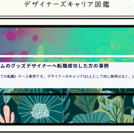
１．当社のサービスを提供するため
２．当社のサービスを安心・安全にご利用いただける環境整備の
３．当社のサービスの運営・管理のため
４．当社のサービスに関するご案内、お問い合せ等への対応のた
５．当社、その他当社のサービスについての調査・データ集積、
６．当社がおすすめする商品・サービスなどのご案内を送信・送
７．当社とお客様の間での必要な連絡を行うため
８．当社のサービスに関する当社の規約、ポリシー等（以下「規
る対応のため
ームのグッズデザイナーへ転職成功した方の事例
９．当社のサービスに関する規約等の変更などを通知するため
10．その他当社とお客様との間で同意した目的のため
めての転職》ケース事例です。 デザイナーのキャリアは1人として同じ事例はなく、10
11．当社からのお知らせ、セミナー情報の配信、当社グループ会
が取り扱う商品・サービスに関するご案内や資料の送付のため
12．上記 １ から １１に附随する目的のため
・登録者情報
1．登録者に対する各種人材サービスの提供（求人情報の提供を含
2．登録者に対する「活躍の場の創造」と「就業の機会の創出」目
3．登録者に対するサービスにおける個人認証のため