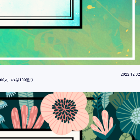
ため
め
改善、研究開発のため
付するため
約等」といいます。）に違反する行為に対す
2022.12.02
0人いれば100通り
社（当社及び当社の関係会社をいいます。）
みます。）のため
的の情報提供のため