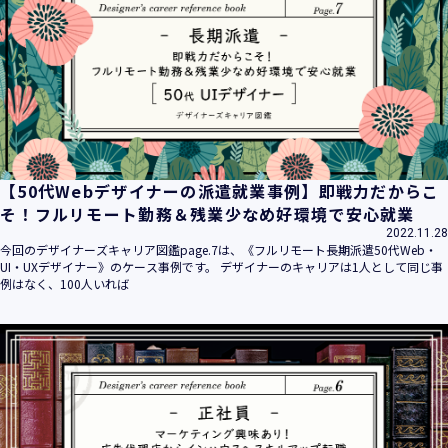
平成16年 2月 1日
平成21年 3月23日 改訂
平成23年 4月 1日 改訂
平成26年 9月10日 改訂
平成27年 6月24日 改訂
平成28年11月 1日 改訂
平成30年 7月 1日 改訂
令和6年 5月 1日 改訂
【50代Webデザイナーの派遣就業事例】即戦力だからこ
令和7年 2月17日 改訂
そ！フルリモート勤務＆残業少なめ好環境で安心就業
2022.11.28
【個人情報】
今回のデザイナーズキャリア図鑑page.7は、《フルリモート長期派遣50代Web・
株式会社ユウクリ（以下「当社」といいます。）が取得する
UI・UXデザイナー》のケース事例です。 デザイナーのキャリアは1人として同じ事
個人情報とは、個人の識別に係る以下の情報をいいます。
例はなく、100人いれば
・住所・氏名・電話番号・電子メールアドレス、クレジット
カード情報、ログインID、パスワード、ニックネーム、IPア
ドレス等において、特定の個人を識別できる情報
（他の情報と照合することができ、それにより特定の個人を
識別することができることとなるものを含みます。）
・当社の運営・提供するサービス（以下総称して「当社サー