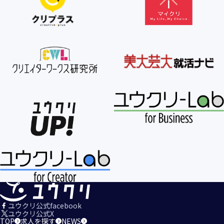
【個人情報の利用目的の公表】
当社は、個人情報を次の利用目的の範囲内で利用すること
を、個人情報の保護に関する法律（個人情報保護法）第21条
第１項及びJISQ15001:2017の附属書A.3.4.2.4に基づき公表し
ます。
＜個人情報の利用目的＞
・当社が取得するお客様の個人情報
１．当社のサービスを提供するため
２．当社のサービスを安心・安全にご利用いただける環境整
備のため
３．当社のサービスの運営・管理のため
４．当社のサービスに関するご案内、お問い合せ等への対応
のため
５．当社、その他当社のサービスについての調査・データ集
積、改善、研究開発のため
６．当社がおすすめする商品・サービスなどのご案内を送
信・送付するため
７．当社とお客様の間での必要な連絡を行うため
ユウクリ公式facebook
８．当社のサービスに関する当社の規約、ポリシー等（以下
ユウクリ公式X
TOP
求人を探す
NEWS
「規約等」といいます。）に違反する行為に対する対応のた