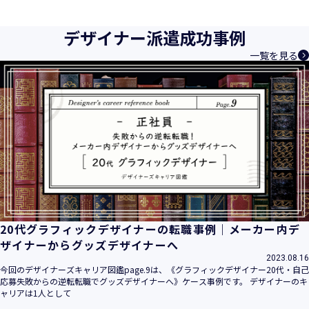
育成等、クリエイティブ領域で独創的なサービスを提供する
クリエイターエージェンシーとして事業を行っており、お客
デザイナー派遣成功事例
様、お取引先関係者の個人情報及び特定個人情報などを、人
一覧を見る
材派遣サービス、人材紹介サービス、請負サービス、その
他、利用者の皆さまの「活躍の場の創造」と「就業の機会の
創出」に利用しています。また、従業者の情報及び特定個人
情報などを従業者管理に利用します。これらから当社にとっ
て個人情報及び特定個人情報の保護が重大な責務であると同
時に、個人情報などの保護を徹底することは企業の社会的責
務と認識しております。そこで、個人情報保護理念と自ら定
めた行動規範に基づき、社会的使命を十分に認識し、本人の
権利の保護、個人情報に関する法規制等を遵守致します。
また、以下に示す方針を具現化するための個人情報保護マネ
ジメントシステムを構築し、最新のＩＴ技術の動向、社会的
要請の変化、経営環境の変動等を常に認識しながら、その継
20代グラフィックデザイナーの転職事例｜メーカー内デ
続的改善に、全社を挙げて取り組むことをここに宣言致しま
ザイナーからグッズデザイナーへ
す。
2023.08.16
当社は、事業の目的に適切な個人情報の取得・利用及び提供
今回のデザイナーズキャリア図鑑page.9は、《グラフィックデザイナー20代・自己
応募失敗からの逆転転職でグッズデザイナーへ》ケース事例です。 デザイナーのキ
を行い、特定された利用目的の達成に必要な範囲を超えた個
ャリアは1人として
人情報の取扱いを行いません。また、そのための措置を講じ