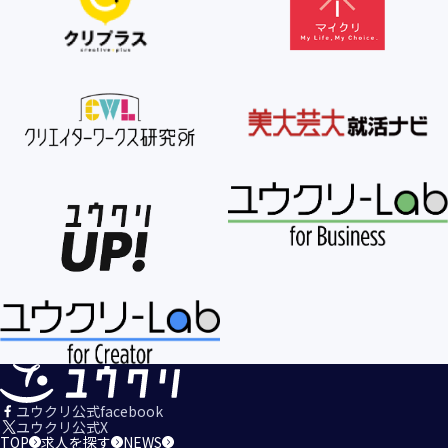
【個人情報の利用目的の公表】
当社は、個人情報を次の利用目的の範囲内で利用すること
を、個人情報の保護に関する法律（個人情報保護法）第21条
第１項及びJISQ15001:2017の附属書A.3.4.2.4に基づき公表し
ます。
＜個人情報の利用目的＞
・当社が取得するお客様の個人情報
１．当社のサービスを提供するため
２．当社のサービスを安心・安全にご利用いただける環境整
備のため
３．当社のサービスの運営・管理のため
４．当社のサービスに関するご案内、お問い合せ等への対応
のため
５．当社、その他当社のサービスについての調査・データ集
積、改善、研究開発のため
６．当社がおすすめする商品・サービスなどのご案内を送
信・送付するため
７．当社とお客様の間での必要な連絡を行うため
ユウクリ公式facebook
８．当社のサービスに関する当社の規約、ポリシー等（以下
ユウクリ公式X
TOP
求人を探す
NEWS
「規約等」といいます。）に違反する行為に対する対応のた