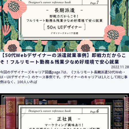
平成16年 2月 1日
平成21年 3月23日 改訂
平成23年 4月 1日 改訂
平成26年 9月10日 改訂
平成27年 6月24日 改訂
平成28年11月 1日 改訂
平成30年 7月 1日 改訂
令和6年 5月 1日 改訂
【50代Webデザイナーの派遣就業事例】即戦力だからこ
令和7年 2月17日 改訂
そ！フルリモート勤務＆残業少なめ好環境で安心就業
2022.11.28
【個人情報】
今回のデザイナーズキャリア図鑑page.7は、《フルリモート長期派遣50代Web・
株式会社ユウクリ（以下「当社」といいます。）が取得する
UI・UXデザイナー》のケース事例です。 デザイナーのキャリアは1人として同じ事
個人情報とは、個人の識別に係る以下の情報をいいます。
例はなく、100人いれば
・住所・氏名・電話番号・電子メールアドレス、クレジット
カード情報、ログインID、パスワード、ニックネーム、IPア
ドレス等において、特定の個人を識別できる情報
（他の情報と照合することができ、それにより特定の個人を
識別することができることとなるものを含みます。）
・当社の運営・提供するサービス（以下総称して「当社サー