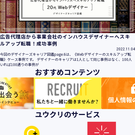
ビス」といいます。）において、お客様が、当社でご利用に
なったサービスの内容、ご利用日時、ご利用回数などのご利
用内容及びご利用履歴に関する情報
【個人情報の取得・収集について】
当社は、以下の方法により、個人情報を取得させていただき
広告代理店から事業会社のインハウスデザイナーへスキ
ます。
ルアップ転職！成功事例
・当社サービスを通じて取得・収集させていただく方法
2022.11.04
今回のデザイナーズキャリア図鑑page.6は、《Webデザイナーのスキルアップ転
当社サービスにおいて、自ら入力された個人情報を、当社は
職》ケース事例です。 デザイナーのキャリアは1人として同じ事例はなく、100人
取得・収集させていただきます。
いれば100通りの事例が
おすすめコンテンツ
・電子メール、郵便、書面、電話等の手段により取得・収集
させていただく方法
当社に対し、電子メール、郵便、書面、電話等の手段によっ
て、ご提供いただいた個人情報を、当社は取得・収集させて
いただきます。
・当社等へアクセスされた際に情報を収集させていただく方
ユウクリのサービス
法
当社サービスをご利用された履歴等を収集させていただきま
す。これらの情報には、利用されるURL、ブラウザや携帯電
話の種類、IPアドレスなどの情報を含みます。