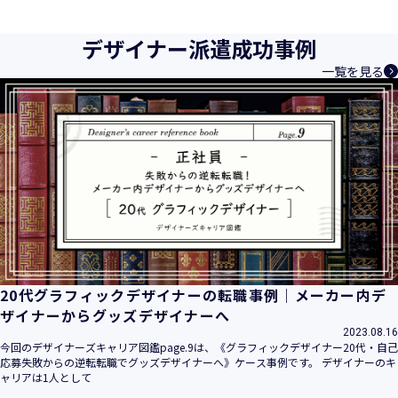
育成等、クリエイティブ領域で独創的なサービスを提供する
クリエイターエージェンシーとして事業を行っており、お客
デザイナー派遣成功事例
様、お取引先関係者の個人情報及び特定個人情報などを、人
一覧を見る
材派遣サービス、人材紹介サービス、請負サービス、その
他、利用者の皆さまの「活躍の場の創造」と「就業の機会の
創出」に利用しています。また、従業者の情報及び特定個人
情報などを従業者管理に利用します。これらから当社にとっ
て個人情報及び特定個人情報の保護が重大な責務であると同
時に、個人情報などの保護を徹底することは企業の社会的責
務と認識しております。そこで、個人情報保護理念と自ら定
めた行動規範に基づき、社会的使命を十分に認識し、本人の
権利の保護、個人情報に関する法規制等を遵守致します。
また、以下に示す方針を具現化するための個人情報保護マネ
ジメントシステムを構築し、最新のＩＴ技術の動向、社会的
要請の変化、経営環境の変動等を常に認識しながら、その継
20代グラフィックデザイナーの転職事例｜メーカー内デ
続的改善に、全社を挙げて取り組むことをここに宣言致しま
ザイナーからグッズデザイナーへ
す。
2023.08.16
当社は、事業の目的に適切な個人情報の取得・利用及び提供
今回のデザイナーズキャリア図鑑page.9は、《グラフィックデザイナー20代・自己
応募失敗からの逆転転職でグッズデザイナーへ》ケース事例です。 デザイナーのキ
を行い、特定された利用目的の達成に必要な範囲を超えた個
ャリアは1人として
人情報の取扱いを行いません。また、そのための措置を講じ