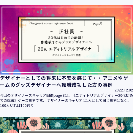
ます。
当社は個人情報の取扱いに関する法令、国が定める指針その
他の規範を遵守致します。
当社は個人情報の漏えい、滅失、き損などのリスクに対して
は、合理的な安全対策を講じて防止する規程、体制を構築
し、継続的に向上させていきます。また、万一の際には速や
かに是正措置を講じます。
当社は個人情報取扱いに関する苦情及び相談に対しては、迅
速かつ誠実に対応致します。
個人情報保護マネジメントシステムは、当社を取り巻く環境
の変化と実情を踏まえ、適時・適切に見直して継続的に改善
をはかっていきます。
デザイナーとしての将来に不安を感じて・・アニメやゲ
個人情報保護方針に関するお問合せ先 兼 個人情報に関する苦
ームのグッズデザイナーへ転職成功した方の事例
情・相談窓口
2022.12.02
株式会社 ユウクリ 個人情報保護管理責任者 安部 洋平
今回のデザイナーズキャリア図鑑page.8は、《エディトリアルデザイナー20代初め
〒151-0073 東京都渋谷区笹塚1-55-7 マルエスファーストビ
ての転職》ケース事例です。 デザイナーのキャリアは1人として同じ事例はなく、
ル 7F
100人いれば100通り
メールアドレス：
info@y-create.co.jp
電話番号：03-6712-7970（土日休日を除く9:00～18:00）