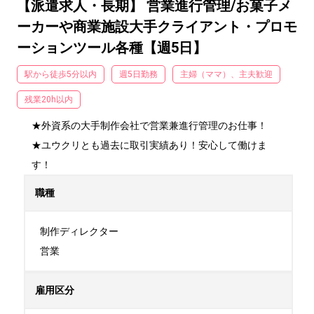
【派遣求人・長期】 営業進行管理/お菓子メ
ーカーや商業施設大手クライアント・プロモ
ーションツール各種【週5日】
駅から徒歩5分以内
週5日勤務
主婦（ママ）、主夫歓迎
残業20h以内
★外資系の大手制作会社で営業兼進行管理のお仕事！

★ユウクリとも過去に取引実績あり！安心して働けま
す！
職種
制作ディレクター

営業
雇用区分