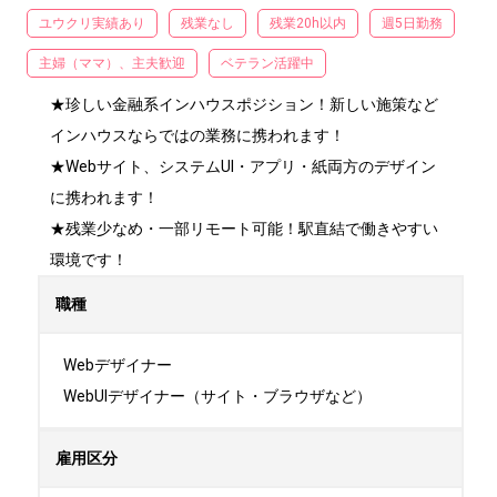
ユウクリ実績あり
残業なし
残業20h以内
週5日勤務
主婦（ママ）、主夫歓迎
ベテラン活躍中
★珍しい金融系インハウスポジション！新しい施策など
インハウスならではの業務に携われます！

★Webサイト、システムUI・アプリ・紙両方のデザイン
に携われます！

★残業少なめ・一部リモート可能！駅直結で働きやすい
環境です！
職種
Webデザイナー

WebUIデザイナー（サイト・ブラウザなど）
雇用区分