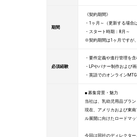
《契約期間》

・1ヶ月～（更新する場合
期間
・スタート時期：8月～ 

※契約期間は1ヶ月ですが
・要件定義や進行管理を含
必須経験
・LPやバナー制作および
・英語でのオンラインMT
■ 募集背景・魅力

当社は、乳幼児用品ブラン
現在、アメリカおよび東南
ル展開に向けたロードマッ
今回は同社のディレクター