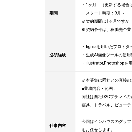
・1ヶ月～（更新する場合
期間
・スタート時期：9月～ 

※契約期間は1ヶ月ですが
※契約条件は、稼働先企業
・figmaを用いたプロト
必須経験
・生成AI画像ツールの使用経
・illustrator,Photos
※本募集は同社との直接の
■業務内容・範囲：

同社は自社D2Cブランドの
寝具、トラベル、ビューテ
今回はインハウスのグラフ
仕事内容
をお任せします。
