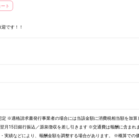
モート
歓迎です！！
抜）想定 ※適格請求書発行事業者の場合には当該金額に消費税相当額を加算
・翌月15日銀行振込／源泉徴収を差し引きます ※交通費は報酬に含まれ
験・実績などにより、報酬金額を調整する場合があります。 ※概算での