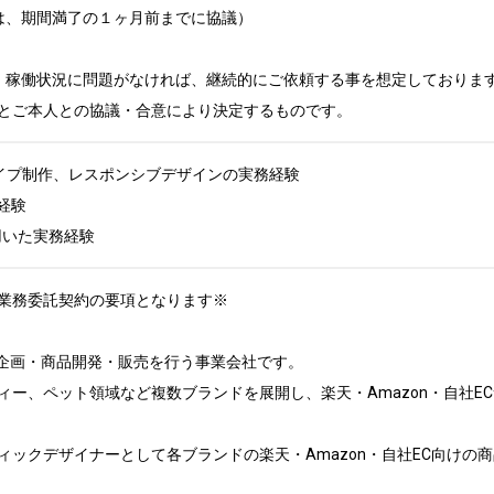
は、期間満了の１ヶ月前までに協議）

、稼働状況に問題がなければ、継続的にご依頼する事を想定しております
とご本人との協議・合意により決定するものです。
タイプ制作、レスポンシブデザインの実務経験

験

hopを用いた実務経験
業務委託契約の要項となります※

企画・商品開発・販売を行う事業会社です。

ィー、ペット領域など複数ブランドを展開し、楽天・Amazon・自社E
ィックデザイナーとして各ブランドの楽天・Amazon・自社EC向けの