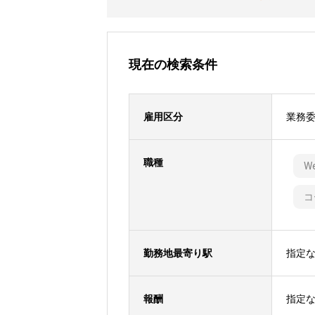
現在の検索条件
雇用区分
業務
職種
W
コ
勤務地最寄り駅
指定
報酬
指定