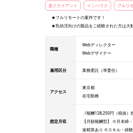
直クライアント
インハウス
フルリ
★フルリモートの案件です！

★乳幼児向けの製品をご経験された方は大
Webディレクター

職種
Webデザイナー
雇用区分
業務委託（準委任）
東京都

アクセス
在宅勤務
《報酬128,250円（税
想定月収
【月額報酬型】 ※月末締
途精算あり ※スキル・経