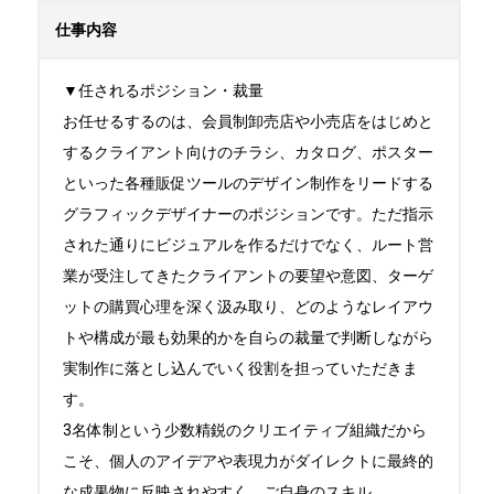
仕事内容
▼任されるポジション・裁量

お任せるするのは、会員制卸売店や小売店をはじめと
するクライアント向けのチラシ、カタログ、ポスター
といった各種販促ツールのデザイン制作をリードする
グラフィックデザイナーのポジションです。ただ指示
された通りにビジュアルを作るだけでなく、ルート営
業が受注してきたクライアントの要望や意図、ターゲ
ットの購買心理を深く汲み取り、どのようなレイアウ
トや構成が最も効果的かを自らの裁量で判断しながら
実制作に落とし込んでいく役割を担っていただきま
す。

3名体制という少数精鋭のクリエイティブ組織だから
こそ、個人のアイデアや表現力がダイレクトに最終的
な成果物に反映されやすく、ご自身のスキル
...