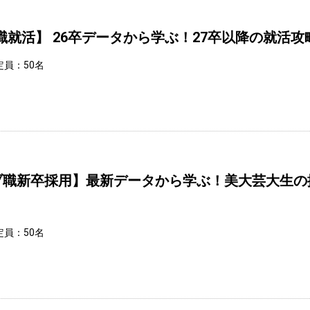
職就活】 26卒データから学ぶ！27卒以降の就活
定員：50名
ブ職新卒採用】最新データから学ぶ！美大芸大生の
定員：50名