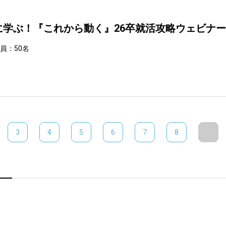
に学ぶ！『これから動く』26卒就活攻略ウェビナー
定員：50名
3
4
5
6
7
8
...