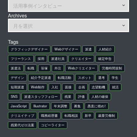
Archives
Tags
グラフィックデザイナー
Webデザイナー
派遣
人材紹介
フリーランス
採用
派遣社員
クリエイター
確定申告
派遣法
転職
笹塚
外注
Webクリエイター
労働時間規制
デザイン
紹介予定派遣
転職活動
スポット
選考
学生
短期派遣
Web制作
入社
面接
企画
志望動機
就活
SNS
派遣スタッフフォロー
残業
評価
人材の確保
JavaScript
Illustrator
年末調整
募集
愚直に積め！
クリエイティブ
職務経歴書
転職相談
新卒
裁量労働制
残業代ゼロ法案
コピーライター