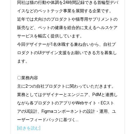
同社は猫の行動や体調を24時間記録できる首輪型デバ
イスなどのペットテック事業を展開する企業です。

近年では犬向けのプロダクトや猫専用サプリメントの
販売など、ペットの健康を総合的に支えるヘルスケア
サービスを幅広く提供しています。

今回デザイナーが1名休職する兼ね合いから、自社プ
ロダクトのUIデザイン支援をお願いできる方を募集し
ます。

〇業務内容

主に2つの自社プロダクトに関わっていただきます。

業務としてはデザイナーとエンジニア、PdMと連携し
ながら各プロダクトのアプリやWebサイト・ECスト
アのUI設計、Figmaコンポーネントの設計・運用、ユ
ーザーフィードバックに基づく
...
[続きを読む]