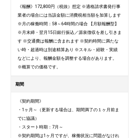
《報酬》172,800円（税抜）想定 ※適格請求書発行事
業者の場合には当該金額に消費税相当額を加算します
※月の稼働時間：58～64時間の場合 【月額報酬型】
※月末締・翌月15日銀行振込／源泉徴収を差し引きま
す ※交通費は報酬に含まれます ※契約時間に満たな
い時・超過時は別途精算あり ※スキル・経験・実績
などにより、報酬金額を調整する場合があります。
※概算での価格です。
期間
《契約期間》

・1ヶ月～（更新する場合は、期間満了の１ヶ月前ま
でに協議）

・スタート時期：7月～ 

※契約期間は1ヶ月ですが、稼働状況に問題がなけれ