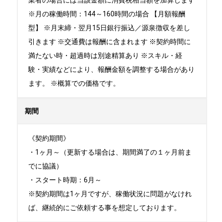
業者の場合には当該金額に消費税相当額を加算します
※月の稼働時間：144～160時間の場合 【月額報酬
型】 ※月末締・翌月15日銀行振込／源泉徴収を差し
引きます ※交通費は報酬に含まれます ※契約時間に
満たない時・超過時は別途精算あり ※スキル・経
験・実績などにより、報酬金額を調整する場合があり
ます。 ※概算での価格です。
期間
《契約期間》

・1ヶ月～（更新する場合は、期間満了の１ヶ月前ま
でに協議）

・スタート時期：6月～ 

※契約期間は1ヶ月ですが、稼働状況に問題がなけれ
ば、継続的にご依頼する事を想定しております。