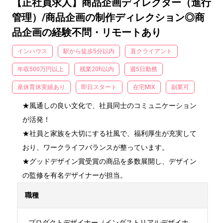
【正社員求人】商品企画ディレクター（進行
管理）/商品企画の制作ディレクション◎商
品企画の経験不問・リモートあり
インハウス
駅から徒歩5分以内
直クライアント
年収500万円以上
残業20h以内
週5日勤務
産休育休実績あり
即日スタート
在宅MIX
副業可
★風通しの良い文化で、社員同士のコミュニケーション
が活発！

★社員と家族を大切にする社風で、福利厚生が充実して
おり、ワークライフバランスが整っています。

★グッドデザイン賞受賞の商品を多数展開し、デザイン
の監修を有名デザイナーが担当。
職種
プロダクトデザイナー（インダストリアルデザイナ