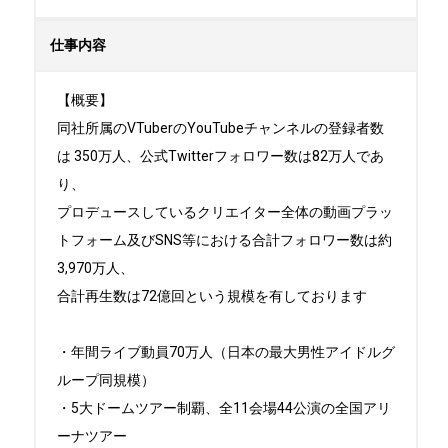
仕事内容
【概要】

同社所属のVTuberのYouTubeチャンネルの登録者数
は 350万人、公式Twitterフォロワー数は82万人であ
り、

プロデュースしているクリエイター全体の動画プラッ
トフォーム及びSNS等における合計フォロワー数は約
3,970万人、

合計再生数は72億回という規模を有しております

・年間ライブ動員70万人（日本の最大男性アイドルグ
ループ同規模）

・5大ドームツアー制覇、全11会場44公演の全国アリ
ーナツアー
