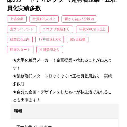
員化実績多数
上場企業
社員100人以上
駅から徒歩5分以内
直クライアント
ユウクリ実績あり
年収500万円以上
残業20h以内
17時前退社OK
週5日勤務
即日スタート
社員登用あり
★大手化粧品メーカー！企画提案～携わることが出来ま
す！

★業務委託スタート◎ゆくゆくは正社員登用あり・実績
多数◎

★自分の企画・デザインをしたものが私生活で見れるこ
とも出来ます！
職種
アートディレクター