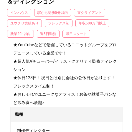
＆ディレクション
インハウス
駅から徒歩5分以内
直クライアント
ユウクリ実績あり
フレックス制
年収500万円以上
残業20h以内
週5日勤務
即日スタート
★YouTubeなどで活躍しているユニットグループをプロ
デュースしている企業です！

★超人気Vチューバー/イラストクオリティ監修ディレク
ション

★休日128日！祝日とは別に会社の公休日があります！
フレックスタイム制！

★おしゃれでユニークなオフィス！お茶や駄菓子パンな
ど飲み食べ放題♪
職種
制作ディレクター
