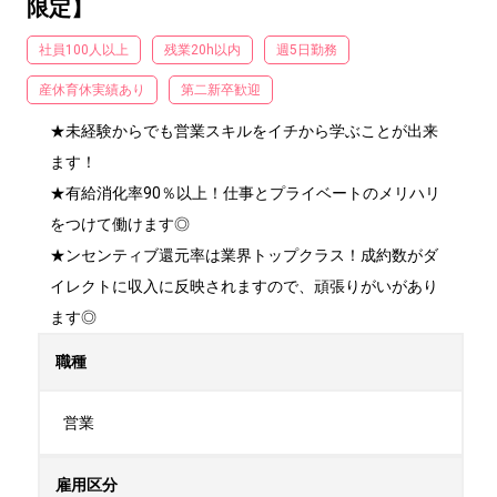
限定】
社員100人以上
残業20h以内
週5日勤務
産休育休実績あり
第二新卒歓迎
★未経験からでも営業スキルをイチから学ぶことが出来
ます！

★有給消化率90％以上！仕事とプライベートのメリハリ
をつけて働けます◎

★ンセンティブ還元率は業界トップクラス！成約数がダ
イレクトに収入に反映されますので、頑張りがいがあり
ます◎
職種
営業
雇用区分