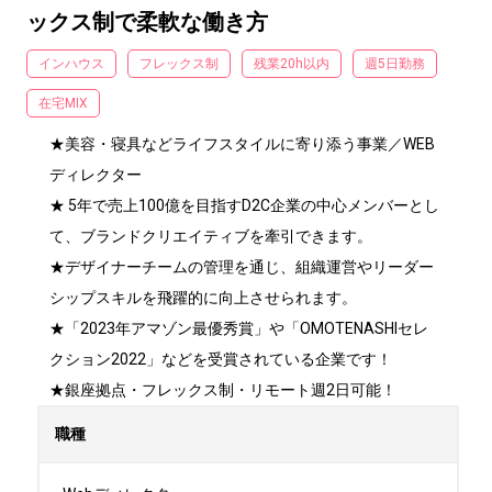
ックス制で柔軟な働き方
インハウス
フレックス制
残業20h以内
週5日勤務
在宅MIX
★美容・寝具などライフスタイルに寄り添う事業／WEB
ディレクター

★ 5年で売上100億を目指すD2C企業の中心メンバーとし
て、ブランドクリエイティブを牽引できます。

★デザイナーチームの管理を通じ、組織運営やリーダー
シップスキルを飛躍的に向上させられます。

★「2023年アマゾン最優秀賞」や「OMOTENASHIセレ
クション2022」などを受賞されている企業です！

★銀座拠点・フレックス制・リモート週2日可能！
職種