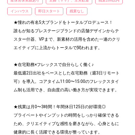
産休育休実績あり
主婦（ママ）、主夫歓迎
残業20h以内
インハウス
即日スタート
残業なし
★憧れの有名5大ブランドをトータルプロデュース！

誰もが知るプレステージブランドの店舗デザインからテ
スター什器、VPまで、新素材の活用を含めた一連のクリ
エイティブに上流からトータルで関われます。

★在宅勤務×フレックスで自分らしく働く♪

最低週2日出社をベースとした在宅勤務（週3日リモート
可）を導入。コアタイム11:00〜15:00のフレックスタイ
ム制も活用でき、自由度の高い働き方が実現できます。

★残業は月0〜3時間！年間休日125日の好環境◎

プライベートやインプットの時間をしっかり確保できる
ため、クリエイティブな感性を磨きながら、心身ともに
健康的に長く活躍できる環境が整っています。