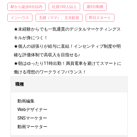
駅から徒歩5分以内
社員100人以上
週5日勤務
インハウス
主婦（ママ）、主夫歓迎
即日スタート
★未経験からでも一気通貫のデジタルマーケティングス
キルが身につく！

★個人の頑張りが給与に直結！インセンティブ制度や明
確な評価体制で高収入を目指せる♪

★朝はゆったり11時出勤！満員電車を避けてスマートに
働ける理想のワークライフバランス！
職種
動画編集

Webデザイナー

SNSマーケター

動画マーケター