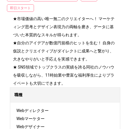
即日スタート
★市場価値の高い唯一無二のクリエイターへ！ マーケテ
ィング思考とデザイン表現力の両軸を磨き、データに基
づいた本質的なスキルが得られます。

★自分のアイデアが数億円規模のヒットを生む！ 自身の
仮説とクリエイティブがダイレクトに成果へと繋がり、
大きなやりがいと手応えを実感できます。

★ SNS領域でトップクラスの実績を誇る同社のノウハウ
を吸収しながら、11時始業や豊富な福利厚生によりプラ
イベートも大切にできます。
職種
Webディレクター

Webマーケター

Webデザイナー