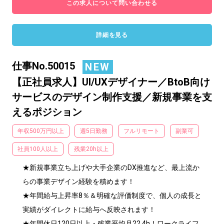
この求人について問い合わせる
詳細を見る
仕事No.50015
NEW
【正社員求人】UI/UXデザイナー／BtoB向け
サービスのデザイン制作支援／新規事業を支
えるポジション
年収500万円以上
週5日勤務
フルリモート
副業可
社員100人以上
残業20h以上
★新規事業立ち上げや大手企業のDX推進など、最上流か
らの事業デザイン経験を積めます！

★年間給与上昇率8％＆明確な評価制度で、個人の成長と
実績がダイレクトに給与へ反映されます！

★年間休日120日以上・残業平均月22.4h！ワークライフ