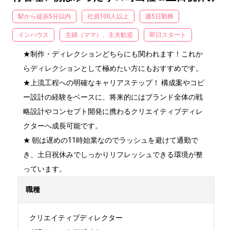
駅から徒歩5分以内
社員100人以上
週5日勤務
インハウス
主婦（ママ）、主夫歓迎
即日スタート
★制作・ディレクションどちらにも関われます！これか
らディレクションとして極めたい方にもおすすめです。

★上流工程への明確なキャリアステップ！ 構成案やコピ
ー設計の経験をベースに、将来的にはブランド全体の戦
略設計やコンセプト開発に携わるクリエイティブディレ
クターへ成長可能です。

★ 朝は遅めの11時始業なのでラッシュを避けて通勤で
き、土日祝休みでしっかりリフレッシュできる環境が整
っています。
職種
クリエイティブディレクター
