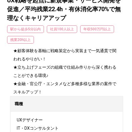
UX戦略を起点に新規事業・サービス開発を
促進／平均残業22.4h・有休消化率70%で無
理なくキャリアアップ
駅から徒歩5分以内
社員100人以上
年収500万円以上
残業20h以上
★顧客体験を基軸に戦略策定から実装まで一気通貫で関
われるやりがい！

★立ち上げフェーズの組織で仕組み作りから深く携わる
ことができる環境♪

★金融・官公庁・エンタメなど多種多様な業界の案件で
スキルアップ！
職種
UXデザイナー

IT・DXコンサルタント