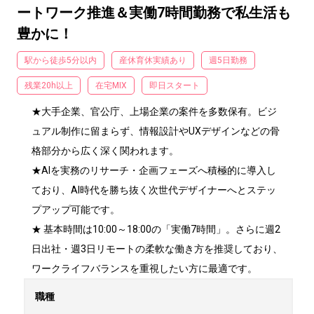
ートワーク推進＆実働7時間勤務で私生活も
豊かに！
駅から徒歩5分以内
産休育休実績あり
週5日勤務
残業20h以上
在宅MIX
即日スタート
★大手企業、官公庁、上場企業の案件を多数保有。ビジ
ュアル制作に留まらず、情報設計やUXデザインなどの骨
格部分から広く深く関われます。

★AIを実務のリサーチ・企画フェーズへ積極的に導入し
ており、AI時代を勝ち抜く次世代デザイナーへとステッ
プアップ可能です。

★ 基本時間は10:00～18:00の「実働7時間」。さらに週2
日出社・週3日リモートの柔軟な働き方を推奨しており、
ワークライフバランスを重視したい方に最適です。
職種