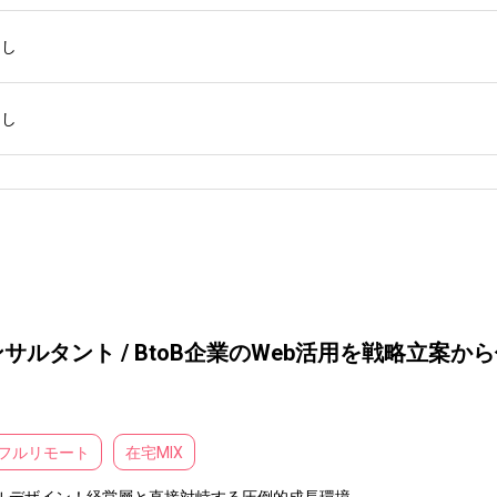
なし
なし
タント / BtoB企業のWeb活用を戦略立案から伴
フルリモート
在宅MIX