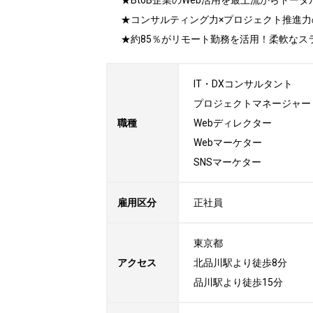
★BtoB企業のWeb活用を最上流からトー
★コンサルティング力×プロジェクト推進力
★約85％がリモート勤務を活用！柔軟な
IT・DXコンサルタント

プロジェクトマネージャー
職種
Webディレクター

Webマーケター

SNSマーケター
雇用区分
正社員
東京都

アクセス
北品川駅より徒歩8分

品川駅より徒歩15分