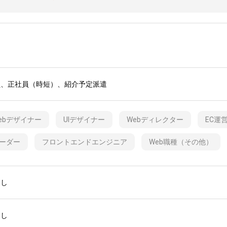
員、正社員（時短）、紹介予定派遣
ebデザイナー
UIデザイナー
Webディレクター
EC運
ーダー
フロントエンドエンジニア
Web職種（その他）
なし
なし