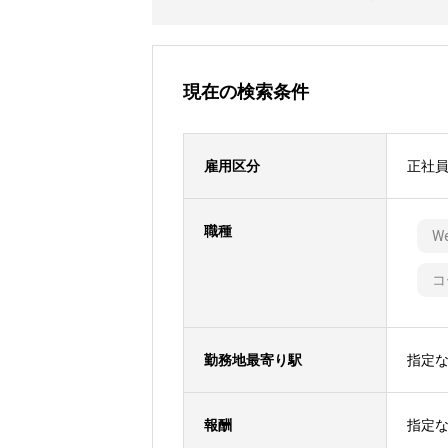
現在の検索条件
雇用区分
正社
職種
W
コ
勤務地最寄り駅
指定
報酬
指定