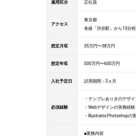
雇用区分
正社員
東京都

アクセス
各線「渋谷駅」から13分程
想定月収
35万円〜38万円
想定年収
500万円〜600万円
入社予定日
試用期間：3ヵ月
・テンプレありきのデザイ
必須経験
・Webデザインの実務経験

・Illustrator,Photosho
■業務内容
