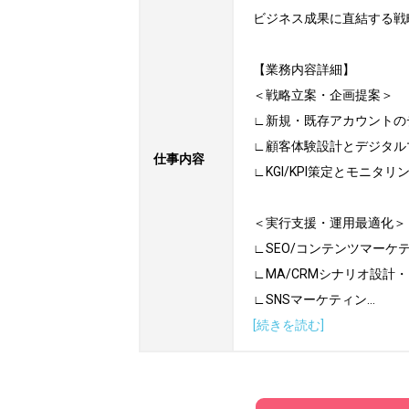
ビジネス成果に直結する戦
【業務内容詳細】

＜戦略立案・企画提案＞

∟新規・既存アカウントの
∟顧客体験設計とデジタル
仕事内容
∟KGI/KPI策定とモニタリ
＜実行支援・運用最適化＞

∟SEO/コンテンツマーケ
∟MA/CRMシナリオ設計
∟SNSマーケティン
...
[続きを読む]