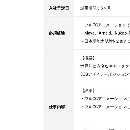
入社予定日
試用期間：6ヶ月
・フルCGアニメーション
必須経験
・Maya、Arnold、Nu
・日本語能力試験N２また
【概要】

世界的に有名なキャラクタ
3CGデザイナーポジション
【詳細】

・フルCGアニメーション
仕事内容
・フルCGアニメーション
ーーー
