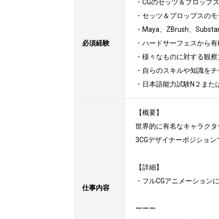
・CGのセッツ＆プロップス
・セッツ＆プロップスのモ
・Maya、ZBrush、Subst
必須経験
・ハードサーフェスから有
・様々なものに対する観察
・自らのスキルや知識をチ
・日本語能力試験N２また
【概要】

世界的に有名なキャラクタ
3CGデザイナーポジション
【詳細】

・フルCGアニメーションに
仕事内容
ーーー
