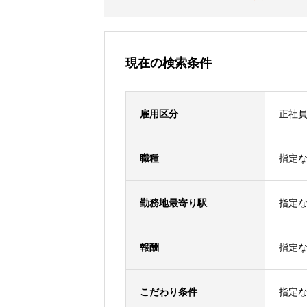
現在の検索条件
雇用区分
正社
職種
指定
勤務地最寄り駅
指定
報酬
指定
こだわり条件
指定