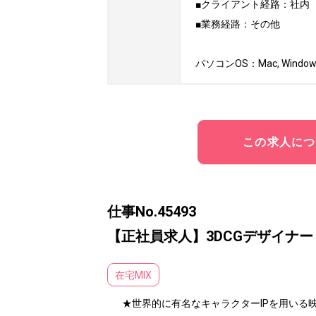
■クライアント経路：社内

■業務経路：その他

パソコンOS：Mac, Window
この求人につ
仕事No.45493
【正社員求人】3DCGデザイナ
在宅MIX
★世界的に有名なキャラクターIPを用いる映