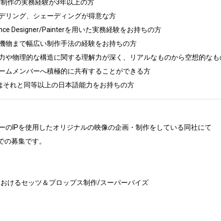
制作の実務経験が3年以上の方　

デリング、シェーディングが得意な方

ance Designer/Painterを用いた実務経験をお持ちの方

機物まで幅広い制作手法の経験をお持ちの方

力や物理的な構造に関する理解力が深く、リアルなものから空想的なも
ームメンバーへ積極的に共有することができる方

はそれと同等以上の日本語能力をお持ちの方
ーのIPを使用したオリジナルの映像の企画・制作をしている同社にて

での募集です。

おけるセッツ＆プロップス制作/スーパーバイズ
