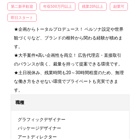
第二新卒歓迎
年収500万円以上
残業20h以上
副業可
即日スタート
★企画からトータルプロデュース！ ペルソナ設定や世界
観づくりなど、ブランドの根幹から関わる経験が積めま
す。

★大手案件×高い企画性を両立！ 広告代理店・直接取引
のバランスが良く、裁量を持って提案できる環境です。

★土日祝休み、残業時間も20～30時間程度のため、無理
な働き方をさせない環境でプライベートも充実できま
す。
職種
グラフィックデザイナー

パッケージデザイナー

アートディレクター