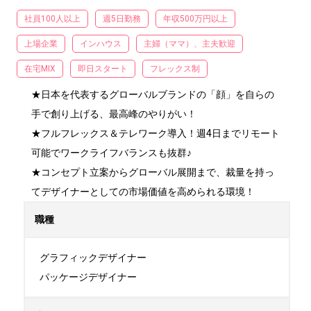
社員100人以上
週5日勤務
年収500万円以上
上場企業
インハウス
主婦（ママ）、主夫歓迎
在宅MIX
即日スタート
フレックス制
★日本を代表するグローバルブランドの「顔」を自らの
手で創り上げる、最高峰のやりがい！

★フルフレックス＆テレワーク導入！週4日までリモート
可能でワークライフバランスも抜群♪

★コンセプト立案からグローバル展開まで、裁量を持っ
てデザイナーとしての市場価値を高められる環境！
職種
グラフィックデザイナー

パッケージデザイナー