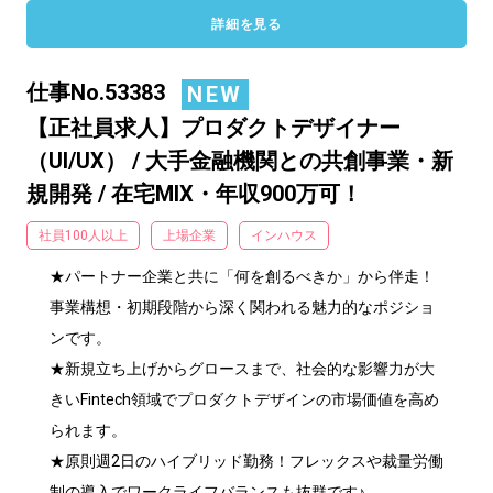
詳細を見る
仕事No.53383
NEW
【正社員求人】プロダクトデザイナー
（UI/UX） / 大手金融機関との共創事業・新
規開発 / 在宅MIX・年収900万可！
社員100人以上
上場企業
インハウス
★パートナー企業と共に「何を創るべきか」から伴走！
事業構想・初期段階から深く関われる魅力的なポジショ
ンです。

★新規立ち上げからグロースまで、社会的な影響力が大
きいFintech領域でプロダクトデザインの市場価値を高め
られます。

★原則週2日のハイブリッド勤務！フレックスや裁量労働
制の導入でワークライフバランスも抜群です♪