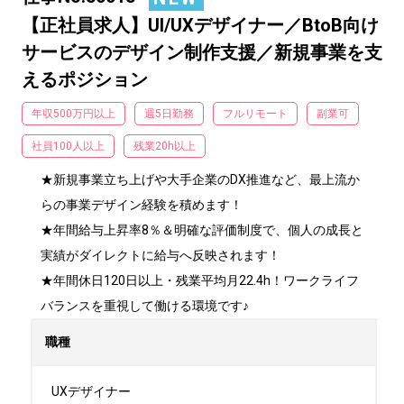
【正社員求人】UI/UXデザイナー／BtoB向け
サービスのデザイン制作支援／新規事業を支
えるポジション
年収500万円以上
週5日勤務
フルリモート
副業可
社員100人以上
残業20h以上
★新規事業立ち上げや大手企業のDX推進など、最上流か
らの事業デザイン経験を積めます！

★年間給与上昇率8％＆明確な評価制度で、個人の成長と
実績がダイレクトに給与へ反映されます！

★年間休日120日以上・残業平均月22.4h！ワークライフ
バランスを重視して働ける環境です♪
職種
UXデザイナー
