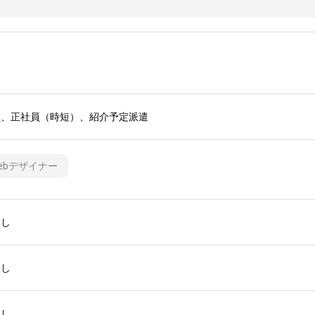
員、正社員（時短）、紹介予定派遣
ebデザイナー
なし
なし
なし