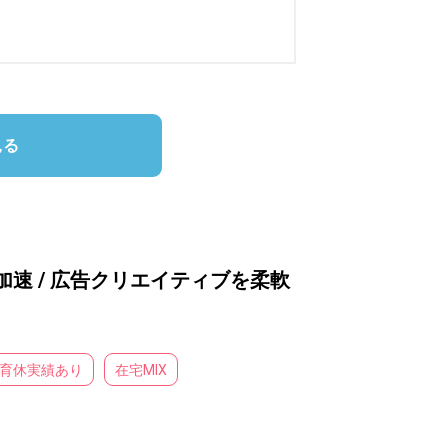
見る
速 / 広告クリエイティブを柔軟
育休実績あり
在宅MIX



