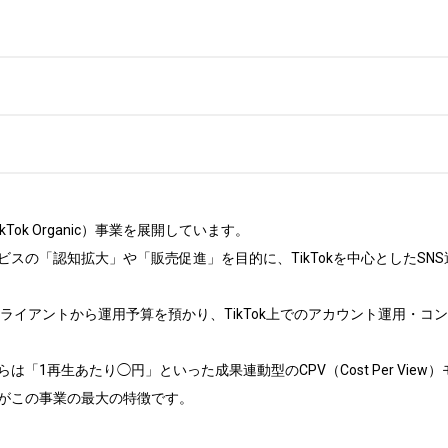
Tok Organic）事業を展開しています。

スの「認知拡大」や「販売促進」を目的に、TikTokを中心としたSN
クライアントから運用予算を預かり、TikTok上でのアカウント運用・
は「1再生あたり◯円」といった成果連動型のCPV（Cost Per Vi
がこの事業の最大の特徴です。
