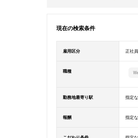
現在の検索条件
雇用区分
正社
職種
W
勤務地最寄り駅
指定
報酬
指定
こだわり条件
指定