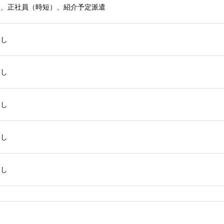
員、正社員（時短）、紹介予定派遣
なし
なし
なし
なし
なし