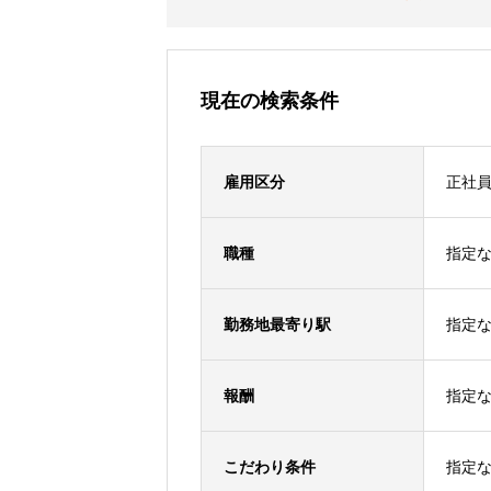
現在の検索条件
雇用区分
正社
職種
指定
勤務地最寄り駅
指定
報酬
指定
こだわり条件
指定