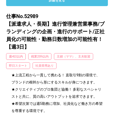
詳細を見る
仕事No.52989
【派遣求人・長期】進行管理兼営業事務/ブ
ランディングの企画・進行のサポート/正社
員化の可能性・勤務日数増加の可能性有！
【週3日】
週4日以内
残業20h以内
主婦（ママ）、主夫歓迎
即日スタート
社員登用あり
★上流工程から一貫して携わる！ 直取引9割の環境で、
ブランドの根幹から形にするスキルが身につきます。

★クリエイティブのプロ集団と協働！ 多彩なスペシャリ
ストと共に、質の高いアウトプットを追求できます。

★希望次第では週5勤務に増加、社員化など働き方の希望
を尊重する環境です。