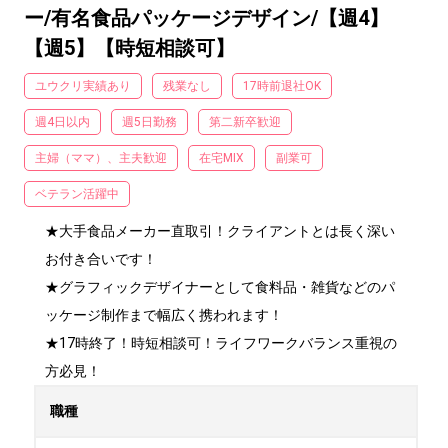
ー/有名食品パッケージデザイン/【週4】
【週5】【時短相談可】
ユウクリ実績あり
残業なし
17時前退社OK
週4日以内
週5日勤務
第二新卒歓迎
主婦（ママ）、主夫歓迎
在宅MIX
副業可
ベテラン活躍中
★大手食品メーカー直取引！クライアントとは長く深い
お付き合いです！

★グラフィックデザイナーとして食料品・雑貨などのパ
ッケージ制作まで幅広く携われます！

★17時終了！時短相談可！ライフワークバランス重視の
方必見！
職種