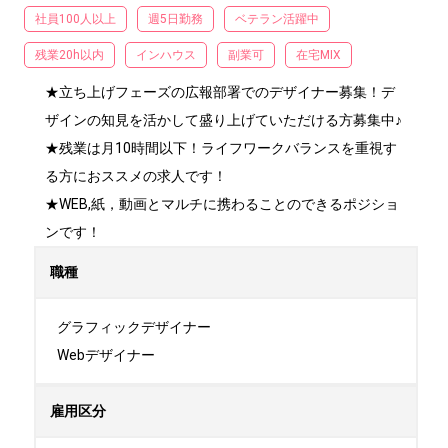
社員100人以上
週5日勤務
ベテラン活躍中
残業20h以内
インハウス
副業可
在宅MIX
★立ち上げフェーズの広報部署でのデザイナー募集！デ
ザインの知見を活かして盛り上げていただける方募集中♪

★残業は月10時間以下！ライフワークバランスを重視す
る方におススメの求人です！

★WEB,紙，動画とマルチに携わることのできるポジショ
ンです！
職種
グラフィックデザイナー

Webデザイナー
雇用区分