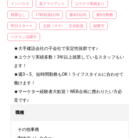
インハウス
直クライアント
ユウクリ実績あり
残業なし
17時前退社OK
週4日以内
週5日勤務
即日スタート
主婦（ママ）、主夫歓迎
副業可
ベテラン活躍中
★大手建設会社の子会社で安定性抜群です♪

★ユウクリ実績多数！3年以上就業しているスタッフもい
ます！

★週3～5、短時間勤務もOK！ライフスタイルに合わせて
働けます！

★マーケター経験者大歓迎！WEB企画に携わりたい方必
見です♪
職種
その他事務
