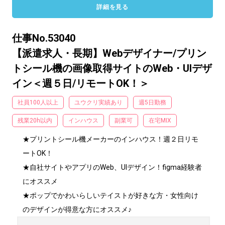
詳細を見る
仕事No.53040
【派遣求人・長期】Webデザイナー/プリン
トシール機の画像取得サイトのWeb・UIデザ
イン＜週５日/リモートOK！＞
社員100人以上
ユウクリ実績あり
週5日勤務
残業20h以内
インハウス
副業可
在宅MIX
★プリントシール機メーカーのインハウス！週２日リモ
ートOK！

★自社サイトやアプリのWeb、UIデザイン！figma経験者
にオススメ

★ポップでかわいらしいテイストが好きな方・女性向け
のデザインが得意な方にオススメ♪