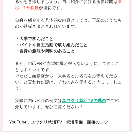
るかを意識しましょう。自己紹介における所要時間は
30
秒～1分程度
が適切です。
自身を紹介する具体的な内容としては、下記のようなも
のが鉄板ネタと言われています。
・大学で学んだこと
・バイトや自主活動で取り組んだこと
・自身の趣味や興味のあること
また、自己PRや志望動機と被らないようにしておくこ
ともポイントです。
※ただし面接官から「大学名とお名前をお伝えくださ
い」と言われた際は、それのみを伝えるようにしましょ
う。
実際に自己紹介の例文は
ユウクリ就活TVの動画
でご紹
介しています。ぜひご覧ください！
YouTube
,
ユウクリ就活TV
,
就活準備
,
面接のコツ