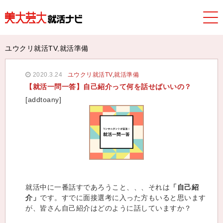
美大芸大就活ナビ
>
TOPICS
>
ユウクリ就活TV
,
就活準備
> 【就
活一問一答】自己紹介って何を話せばいいの？
ユウクリ就活TV
,
就活準備
2020.3.24
ユウクリ就活TV
,
就活準備
【就活一問一答】自己紹介って何を話せばいいの？
[addtoany]
就活中に一番話すであろうこと、、、それは
「自己紹
介」
です。すでに面接選考に入った方もいると思います
が、皆さん自己紹介はどのように話していますか？