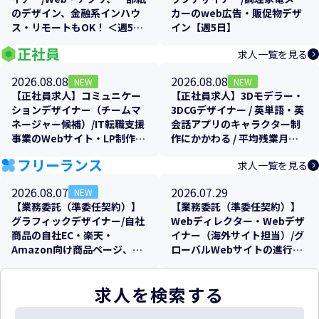
のデザイン、金融系インハウ
カーのweb広告・販促物デザ
ス・リモートもOK！ ＜週5日
イン【週5日】
＞【残業少なめ！】
正社員
求人一覧を見る
2026.08.08
2026.08.08
NEW
NEW
【正社員求人】コミュニケー
【正社員求人】3Dモデラー・
ションデザイナー（チームマ
3DCGデザイナー / 英単語・英
ネージャー候補）/IT転職支援
会話アプリのキャラクター制
事業のWebサイト・LP制作/
作にかかわる / 平均残業月
年間休日125日・土日祝休み・
10〜20h・フレックス制
フリーランス
求人一覧を見る
週2リモート可
2026.08.07
2026.07.29
NEW
【業務委託（準委任契約）】
【業務委託（準委任契約）】
グラフィックデザイナー/自社
Webディレクター・Webデザ
商品の自社EC・楽天・
イナー（海外サイト担当）/グ
Amazon向け商品ページ、各
ローバルWebサイトの進行管
販促物のクリエイティブ制作
理およびローカライズ支援
支援
求人を検索する