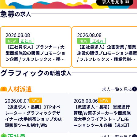
急募
の求人
2026.08.08
2026.08.08
NEW
正社員
NEW
正社員
【正社員求人】プランナー / 大
【正社員求人】企画営業 / 商業
型商業施設の販促プロモーショ
施設の販促プロモーション提案
ン企画 / フルフレックス・残業
/ フルフレックス・残業代別途
代別途全額支給♪
全額支給♪
グラフィック
の新着求人
人材派遣
求人一覧を見る
2026.08.07
2026.08.06
NEW
NEW
【派遣求人・長期】DTPオペ
【派遣求人・長期】 営業進行
レーター・グラフィックデザ
管理/お菓子メーカーや商業施
イナー/大手携帯ショップの店
設大手クライアント・プロモ
頭販促ツール制作/週5
ーションツール各種【週5日】
正社員
求人一覧を見る