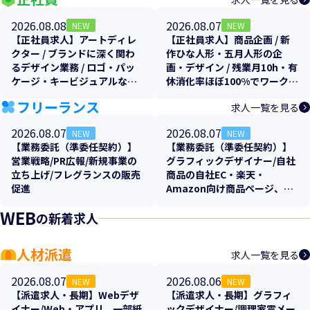
2026.08.08
2026.08.07
NEW
NEW
【正社員求人】アートディレ
【正社員求人】商品企画 / 新
クター / ブランドに深く関わ
作ひな人形・五月人形の企
るデザイン業務 / ロゴ・パッ
画・デザイン / 残業月10h・有
ケージ・キービジュアルなど
休消化率ほぼ100%でワークラ
トータルプロデュース！土日
イフバランス抜群
フリーランス
求人一覧を見る
祝休み
2026.08.07
2026.08.07
NEW
NEW
【業務委託（準委任契約）】
【業務委託（準委任契約）】
営業戦略/PR広報/新規事業の
グラフィックデザイナー/自社
立ち上げ/フレグランスの販売
商品の自社EC・楽天・
促進
Amazon向け商品ページ、各
販促物のクリエイティブ制作
WEB
の新着求人
支援
人材派遣
求人一覧を見る
2026.08.07
2026.08.06
NEW
NEW
【派遣求人・長期】Webデザ
【派遣求人・長期】グラフィ
イナー/Web・アプリ、一部紙
ックデザイナー/調理家電メー