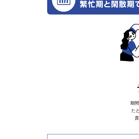
期間
た
貴