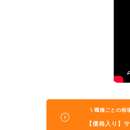
\ 職種ごとの相
【価格入り】