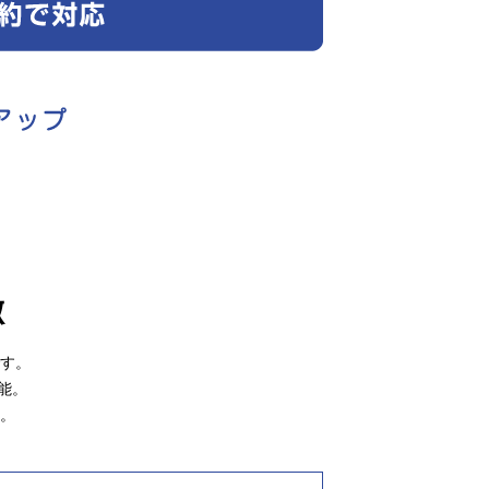
徴
す。
能。
。