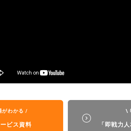
場がわかる /
\
サービス資料
「即戦力人