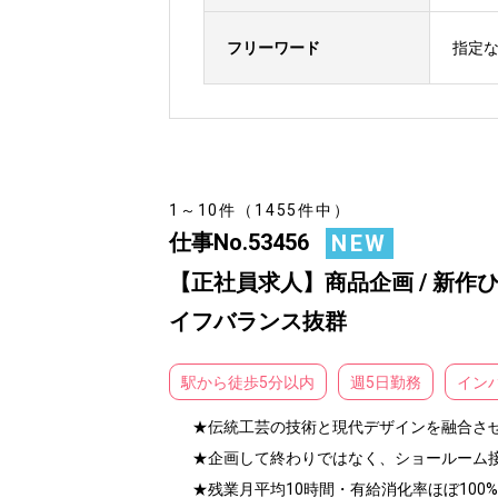
フリーワード
指定
1～10件（1455件中）
仕事No.53456
NEW
【正社員求人】商品企画 / 新作
イフバランス抜群
駅から徒歩5分以内
週5日勤務
イン
★伝統工芸の技術と現代デザインを融合させ
★企画して終わりではなく、ショールーム接
★残業月平均10時間・有給消化率ほぼ10