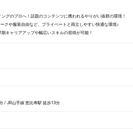
ングのプロへ！話題のコンテンツに携われるやりがい抜群の環境！

ワークや服装自由など、プライベートと両立しやすい快適な環境♪

早期キャリアアップや幅広いスキルの習得が可能！
 / JR山手線 恵比寿駅 徒歩13分