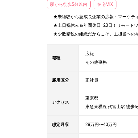
駅から徒歩5分以内
在宅MIX
★未経験から急成長企業の広報・マーケティ
★土日祝休み＆年間休日120日！リモート
★少数精鋭の組織だからこそ、主担当への
広報

職種
その他事務
雇用区分
正社員
東京都

アクセス
東急東横線 代官山駅 徒歩5分
想定月収
28万円〜40万円