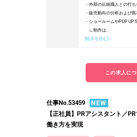
・外部の伝統職人との打ち
・販売動向の分析および既
・ショールームやPOP UP
　∟制作は
...
[続きを読む]
この求人につ
仕事No.53459
NEW
【正社員】PRアシスタント／P
働き方を実現