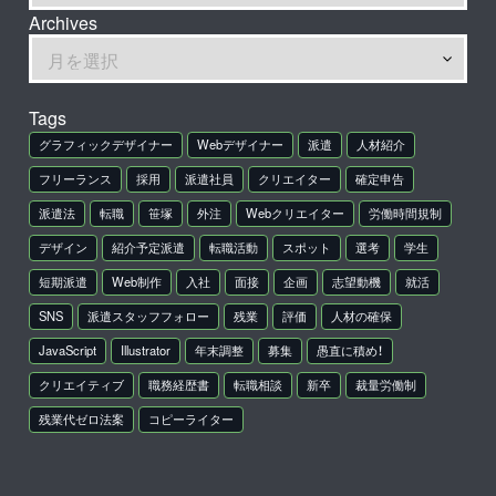
Archives
Tags
グラフィックデザイナー
Webデザイナー
派遣
人材紹介
フリーランス
採用
派遣社員
クリエイター
確定申告
派遣法
転職
笹塚
外注
Webクリエイター
労働時間規制
デザイン
紹介予定派遣
転職活動
スポット
選考
学生
短期派遣
Web制作
入社
面接
企画
志望動機
就活
SNS
派遣スタッフフォロー
残業
評価
人材の確保
JavaScript
Illustrator
年末調整
募集
愚直に積め！
クリエイティブ
職務経歴書
転職相談
新卒
裁量労働制
残業代ゼロ法案
コピーライター