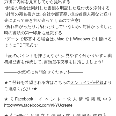
力後に内容を見直してから提出する
・郵送の場合は同封した書類を明記した送付状を添付する
・封筒の宛名書きは、会社や部署宛、担当者個人宛など送り
先によって書き方が違ってくるので注意！
・折れ曲がったり、汚れたりしていないか、封筒から出した
時の書類の第一印象も意識する
・データで応募する場合は、MacでもWindowsでも開ける
ようにPDF形式で
上記のポイントを押さえながら、見やすく分かりやすい職
務経歴書を作成して、書類選考突破を目指しましょう！
———-お気軽にお問合せください！———-
★ご登録を希望される方はこちらの
オンライン仮登録
より
ご連絡ください★
★《Facebook：イベント・求人情報掲載中》
http://www.facebook.com/#!/YUcreate
★《Twitter：お役立ち情報・求人情報配信中》