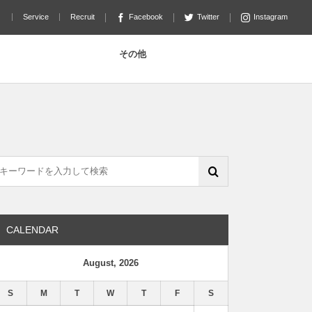
リ
Service
Recruit
Facebook
Twitter
Instagram
その他
CALENDAR
August, 2026
S
M
T
W
T
F
S