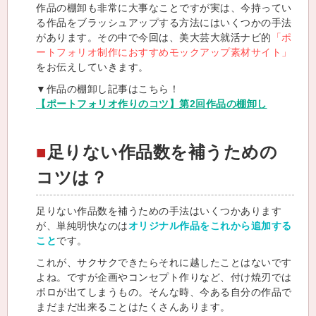
作品の棚卸も非常に大事なことですが実は、今持ってい
る作品をブラッシュアップする方法にはいくつかの手法
があります。その中で今回は、美大芸大就活ナビ的
「ポ
ートフォリオ制作におすすめモックアップ素材サイト」
をお伝えしていきます。
▼作品の棚卸し記事はこちら！
【ポートフォリオ作りのコツ】第2回作品の棚卸し
足りない作品数を補うための
コツは？
足りない作品数を補うための手法はいくつかあります
が、単純明快なのは
オリジナル作品をこれから追加する
こと
です。
これが、サクサクできたらそれに越したことはないです
よね。ですが企画やコンセプト作りなど、付け焼刃では
ボロが出てしまうもの。そんな時、今ある自分の作品で
まだまだ出来ることはたくさんあります。