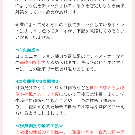
のような点をチェックされているかを想定しながら面接
対策をしていく必要があります。
企業によってそれぞれの面接でチェックしているポイン
トは少しずつ違ってきますが、下記を意識してみるとい
いかもしれません。
≪1次面接≫
コミュニケーション能力や最低限のビジネスマナーなど
の
基礎的な能力
が求められます。最低限のビジネスマナ
ーは、この記事で一度振り返りましょう。
≪2次面接や3次面接≫
能力だけでなく、性格や価値観などと
自社の求める人物
像や社風とのマッチ度
について面接官は注目します。学
生時代に頑張ってきたことや、自身の性格（強み弱
み）、他者から見た場合の自分の性格等を具体的に伝え
られるようにしましょう。
≪役員面接や最終面接≫
入社後の活躍の可能性や、志望度の高さ、企業理解や業