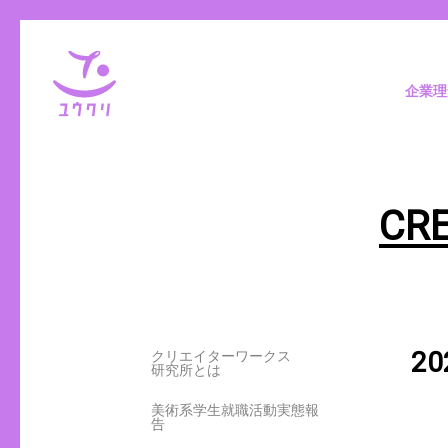
企業理
CR
2
クリエイターワークス
研究所とは
美術系学生就職活動実態報
告