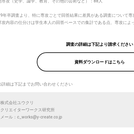
他専攻（史学、論学、教育、その他の芸術など）：88人
019年卒調査より、特に専攻ごとで回答結果に差異がある調査について
専攻内容の仕分けは学生本人の回答ベースでの集計である点、専攻によ
調査の詳細は下記より請求ください
資料ダウンロードはこちら
の詳細は下記までお問い合わせください
株式会社ユウクリ
クリエイターワークス研究所
メール：c_works@y-create.co.jp