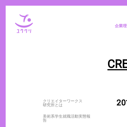
企業理
CR
2
クリエイターワークス
研究所とは
美術系学生就職活動実態報
告