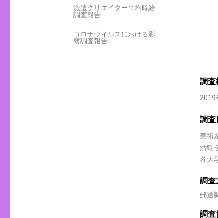
派遣クリエイター平均時給
調査報告
コロナウイルスにおける影
響調査報告
調査
20
調査
美術
活動
各大
調査
郵送
調査