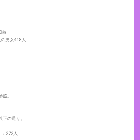
0校
の男女418人
参照。
以下の通り。
：272人