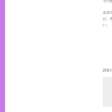
その
本2
が、
い。
調査