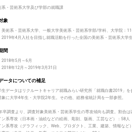
術系・芸術系大学及び学部の就職課
対象
：美術系・芸術系大学、一般大学美術系・芸術系学部/学科、大学院：11
：2019年4月入社を目指し就職活動を行った全国の美術系・芸術系大学生
期間
2018年5月～6月
2018年12月～2019年3月31日
データについての補足
学生データはリクルートキャリア就職みらい研究所「就職白書2019」を
対象に大学4年生・大学院2年生。その他、総務省統計局を一部参照。
19年卒調査より、調査対象美術系・芸術系学生の専攻傾向も調査。割合は
イン系専攻（日本画・油絵などの絵画、彫刻、版画、工芸など）：58人
イン系専攻（グラフィック、Web、プロダクト、工業、建築、情報など）