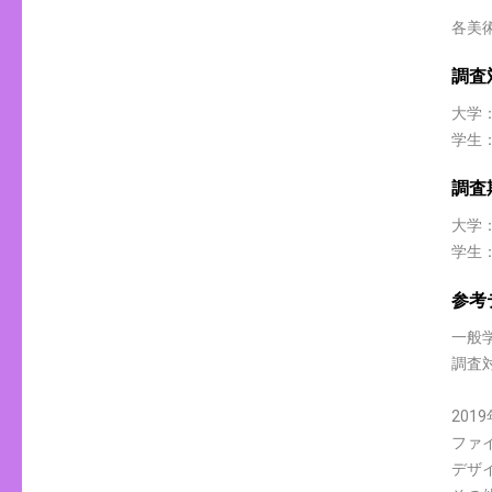
各美
調査
大学
学生
調査
大学：
学生：
参考
一般
調査
20
ファ
デザ