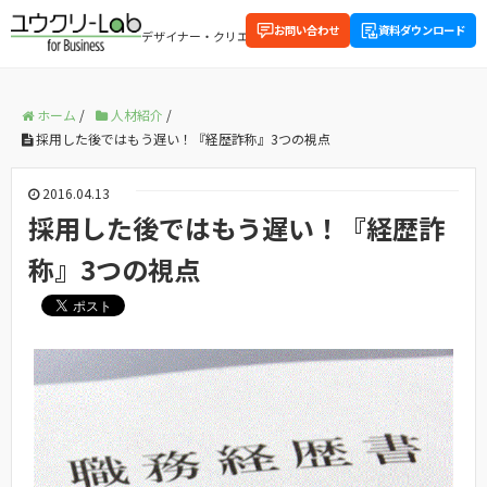
お問い合わせ
資料ダウンロード
デザイナー・クリエイティブに関する企業向け情報を配信中
ホーム
/
人材紹介
/
採用した後ではもう遅い！『経歴詐称』3つの視点
2016.04.13
採用した後ではもう遅い！『経歴詐
称』3つの視点