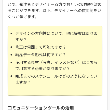
とで、発注者とデザイナー双方でお互いの理解を深め
使用する画像のイメージ（例：
ることができます。以下、デザイナーへの質問例をい
くつか挙げます。
画像のサイズ
画像
解像度
デザインの方向性について、他に提案はありま
すか？
アニメーションの種類
修正は何回まで可能ですか？
速度
納品データ形式は何ですか？
アニメーション
タイミング
使用する素材（写真、イラストなど）はこちら
で用意する必要がありますか？
完成までのスケジュールはどのようになってい
インタラクション
ユーザーの操作に対する反応（例：
ますか？
コミュニケーションツールの活用