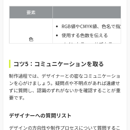
要素
RGB値やCMYK値、色名で指定
使用する色数を伝える
色
メインカラー、サブカラー、ア
コツ5：コミュニケーションを取る
フォント名だけでなく、ウェイ
フォント
制作過程では、デザイナーとの密なコミュニケーショ
代替フォントを指定
ンを心がけましょう。疑問点や不明点があれば遠慮せ
ずに質問し、認識のずれがないかを確認することが重
要です。
レイアウトの種類（左右対称、
要素の配置
レイアウト
デザイナーへの質問リスト
余白の取り方
デザインの方向性や制作プロセスについて質問するこ