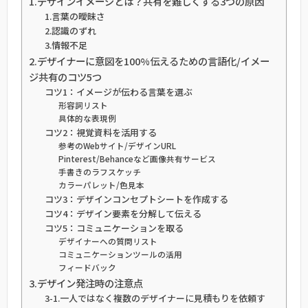
1.デザインイメージとは？共有を難しくする3つの原因
1.言葉の曖昧さ
2.認識のずれ
3.情報不足
2.デザイナーに意図を100%伝えるための言語化/イメー
ジ共有のコツ5つ
コツ1：イメージが伝わる言葉を選ぶ
形容詞リスト
具体的な表現例
コツ2：視覚資料を活用する
参考のWebサイト/デザインURL
Pinterest/Behanceなど画像共有サービス
手書きのラフスケッチ
カラーパレット/色見本
コツ3：デザインコンセプトシートを作成する
コツ4：デザイン要素を分解して伝える
コツ5：コミュニケーションを取る
デザイナーへの質問リスト
コミュニケーションツールの活用
フィードバック
3.デザイン発注時の注意点
3-1.一人ではなく複数のデザイナーに見積もりを依頼す