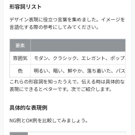
形容詞リスト
デザイン表現に役立つ言葉を集めました。イメージを
言語化する際の参考にしてみてください。
要素
雰囲気
モダン、クラシック、エレガント、ポップ、ク
色
明るい、暗い、鮮やか、落ち着いた、パステル
これらの形容詞を知ったうえで、伝える時は具体的な
形
丸い、四角い、直線的、曲線的、幾何学的、有
表現にできるとベターです。次でご紹介します。
質感
滑らか、ざらざら、つややか、マット、重厚、
具体的な表現例
NG例とOK例を比較してみましょう。