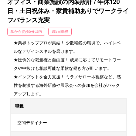
オフィス・商業施設の内装設計 / 年休120
日・土日祝休み・家賃補助ありでワークライ
フバランス充実
駅から徒歩5分以内
週5日勤務
★業界トッププロが集結！ 少数精鋭の環境で、ハイレベ
ルなデザインスキルを磨けます。

★圧倒的な裁量権と自由度！ 成果に応じてリモートワー
クや中抜けも相談可能な柔軟な働き方が叶います。

★インプットを全力支援！ ミラノサローネ視察など、感
性を刺激する海外研修や展示会への参加を会社がバック
アップします。
職種
空間デザイナー