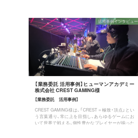
拠点におけるデザイナー採用が課題となっていまし
た。 そこで導入いただいたのが、『美...
活用事例インタビュー
【業務委託 活用事例】ヒューマンアカデミー
株式会社 CREST GAMING様
【業務委託 活用事例】
CREST GAMING様は、「CREST＝極致・頂点」とい
う言葉通り、常に上を目指し、あらゆるゲームにお
いて世界で戦える、個性豊かなプレイヤーが揃った
プロeスポーツチームです。運営するのは、教育事業
を展開するヒューマン...