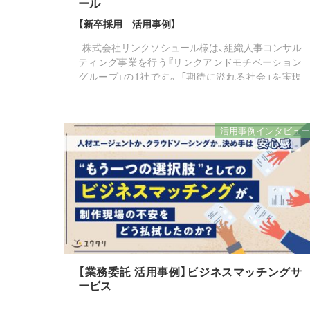
ール
【新卒採用 活用事例】
株式会社リンクソシュール様は、組織人事コンサル
ティング事業を行う『リンクアンドモチベーション
グループ』の1社です。 「期待に溢れる社会」を実現
するために、IR（株主・投資家を対象としたアウター
ブランディング...
活用事例インタビュー
【業務委託 活用事例】ビジネスマッチングサ
ービス