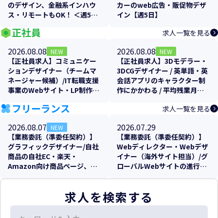
のデザイン、金融系インハウ
カーのweb広告・販促物デザ
ス・リモートもOK！ ＜週5日
イン【週5日】
＞【残業少なめ！】
正社員
求人一覧を見る
2026.08.08
2026.08.08
NEW
NEW
【正社員求人】コミュニケー
【正社員求人】3Dモデラー・
ションデザイナー（チームマ
3DCGデザイナー / 英単語・英
ネージャー候補）/IT転職支援
会話アプリのキャラクター制
事業のWebサイト・LP制作/
作にかかわる / 平均残業月
年間休日125日・土日祝休み・
10〜20h・フレックス制
フリーランス
求人一覧を見る
週2リモート可
2026.08.07
2026.07.29
NEW
【業務委託（準委任契約）】
【業務委託（準委任契約）】
グラフィックデザイナー/自社
Webディレクター・Webデザ
商品の自社EC・楽天・
イナー（海外サイト担当）/グ
Amazon向け商品ページ、各
ローバルWebサイトの進行管
販促物のクリエイティブ制作
理およびローカライズ支援
支援
求人を検索する