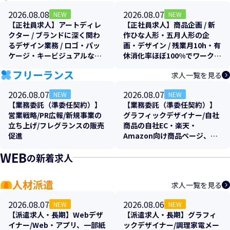
2026.08.08
2026.08.07
NEW
NEW
【正社員求人】アートディレ
【正社員求人】商品企画 / 新
クター / ブランドに深く関わ
作ひな人形・五月人形の企
るデザイン業務 / ロゴ・パッ
画・デザイン / 残業月10h・有
ケージ・キービジュアルなど
休消化率ほぼ100%でワークラ
トータルプロデュース！土日
イフバランス抜群
フリーランス
求人一覧を見る
祝休み
2026.08.07
2026.08.07
NEW
NEW
【業務委託（準委任契約）】
【業務委託（準委任契約）】
営業戦略/PR広報/新規事業の
グラフィックデザイナー/自社
立ち上げ/フレグランスの販売
商品の自社EC・楽天・
促進
Amazon向け商品ページ、各
販促物のクリエイティブ制作
WEB
の新着求人
支援
人材派遣
求人一覧を見る
2026.08.07
2026.08.06
NEW
NEW
【派遣求人・長期】Webデザ
【派遣求人・長期】グラフィ
イナー/Web・アプリ、一部紙
ックデザイナー/調理家電メー